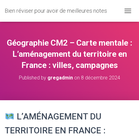
Bien réviser pour avoir de meilleures notes
O
U
V
R
I
Géographie CM2 – Carte mentale :
R
/
L’aménagement du territoire en
F
France : villes, campagnes
E
R
M
Published by
gregadmin
on
8 décembre 2024
E
R
L
A
N
A
L’AMÉNAGEMENT DU
V
I
TERRITOIRE EN FRANCE :
G
A