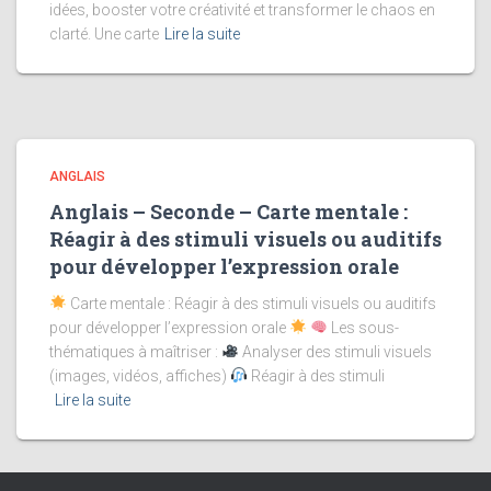
idées, booster votre créativité et transformer le chaos en
clarté. Une carte
Lire la suite
ANGLAIS
Anglais – Seconde – Carte mentale :
Réagir à des stimuli visuels ou auditifs
pour développer l’expression orale
Carte mentale : Réagir à des stimuli visuels ou auditifs
pour développer l’expression orale
Les sous-
thématiques à maîtriser :
Analyser des stimuli visuels
(images, vidéos, affiches)
Réagir à des stimuli
Lire la suite