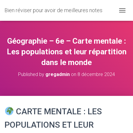
Bien réviser pour avoir de meilleures notes
O
U
V
R
I
Géographie – 6e – Carte mentale :
R
/
Les populations et leur répartition
F
dans le monde
E
R
M
Published by
gregadmin
on
8 décembre 2024
E
R
L
A
N
A
CARTE MENTALE : LES
V
I
POPULATIONS ET LEUR
G
A