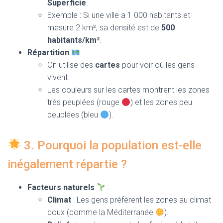
Superficie
.
Exemple : Si une ville a 1 000 habitants et
mesure 2 km², sa densité est de
500
habitants/km²
.
Répartition
:
On utilise des
cartes
pour voir où les gens
vivent.
Les couleurs sur les cartes montrent les zones
très peuplées (rouge
) et les zones peu
peuplées (bleu
).
3. Pourquoi la population est-elle
inégalement répartie ?
Facteurs naturels
:
Climat
: Les gens préfèrent les zones au climat
doux (comme la Méditerranée
).