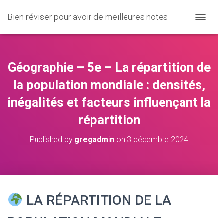
Bien réviser pour avoir de meilleures notes
O
U
V
R
I
Géographie – 5e – La répartition de
R
/
la population mondiale : densités,
F
inégalités et facteurs influençant la
E
R
répartition
M
E
R
Published by
gregadmin
on
3 décembre 2024
L
A
N
A
V
I
LA RÉPARTITION DE LA
G
A