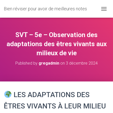
Bien réviser pour avoir de meilleures notes
O
U
V
R
I
SVT – 5e – Observation des
R
/
adaptations des êtres vivants aux
F
milieux de vie
E
R
M
Published by
gregadmin
on
3 décembre 2024
E
R
L
A
N
A
LES ADAPTATIONS DES
V
I
ÊTRES VIVANTS À LEUR MILIEU
G
A