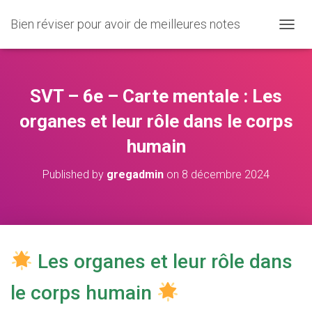
Bien réviser pour avoir de meilleures notes
O
U
V
R
I
SVT – 6e – Carte mentale : Les
R
/
organes et leur rôle dans le corps
F
humain
E
R
M
Published by
gregadmin
on
8 décembre 2024
E
R
L
A
N
A
Les organes et leur rôle dans
V
I
le corps humain
G
A