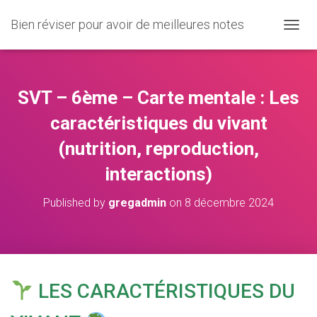
Bien réviser pour avoir de meilleures notes
O
U
V
R
I
SVT – 6ème – Carte mentale : Les
R
/
caractéristiques du vivant
F
(nutrition, reproduction,
E
R
interactions)
M
E
R
Published by
gregadmin
on
8 décembre 2024
L
A
N
A
V
I
LES CARACTÉRISTIQUES DU
G
A