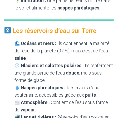
Infiltration :
Une partie de l’eau s’infiltre dans
le sol et alimente les
nappes phréatiques
.
Les réservoirs d’eau sur Terre
Océans et mers :
Ils contiennent la majorité
de l’eau de la planète (97 %), mais c’est de l’eau
salée
.
Glaciers et calottes polaires :
Ils renferment
une grande partie de l’eau
douce
, mais sous
forme de glace.
Nappes phréatiques :
Réservoirs d’eau
souterraine, accessibles grâce aux
puits
.
Atmosphère :
Contient de l’eau sous forme
de
vapeur
.
Lacs et rivières :
Réservoirs d’eau douce en