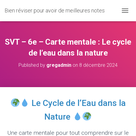
Bien réviser pour avoir de meilleures notes
O
U
V
R
I
SVT – 6e – Carte mentale : Le cycle
R
/
de l’eau dans la nature
F
E
Published by
gregadmin
on
8 décembre 2024
R
M
E
R
L
A
Le Cycle de l’Eau dans la
N
A
V
Nature
I
G
A
Une carte mentale pour tout comprendre sur le