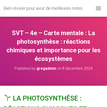
Bien réviser pour avoir de meilleures notes
O
U
V
R
I
SVT – 4e – Carte mentale : La
R
/
photosynthèse : réactions
F
chimiques et importance pour les
E
R
écosystèmes
M
E
R
Published by
gregadmin
on
8 décembre 2024
L
A
N
A
V
I
LA PHOTOSYNTHÈSE :
G
A