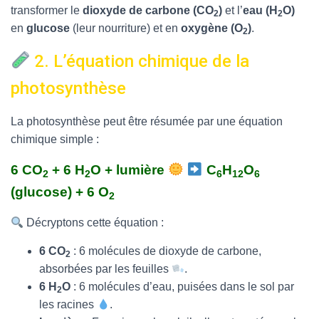
transformer le
dioxyde de carbone (CO
)
et l’
eau (H
O)
2
2
en
glucose
(leur nourriture) et en
oxygène (O
)
.
2
2. L’équation chimique de la
photosynthèse
La photosynthèse peut être résumée par une équation
chimique simple :
6 CO
+ 6 H
O + lumière
C
H
O
2
2
6
12
6
(glucose) + 6 O
2
Décryptons cette équation :
6 CO
: 6 molécules de dioxyde de carbone,
2
absorbées par les feuilles
.
6 H
O
: 6 molécules d’eau, puisées dans le sol par
2
les racines
.