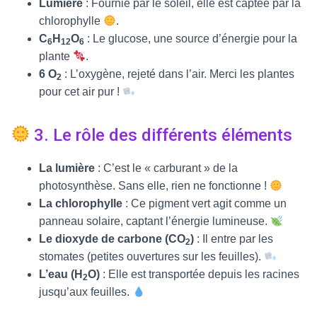
Lumière
: Fournie par le soleil, elle est captée par la
chlorophylle
.
C
H
O
: Le glucose, une source d’énergie pour la
6
12
6
plante
.
6 O
: L’oxygène, rejeté dans l’air. Merci les plantes
2
pour cet air pur !
3. Le rôle des différents éléments
La lumière
: C’est le « carburant » de la
photosynthèse. Sans elle, rien ne fonctionne !
La chlorophylle
: Ce pigment vert agit comme un
panneau solaire, captant l’énergie lumineuse.
Le dioxyde de carbone (CO
)
: Il entre par les
2
stomates (petites ouvertures sur les feuilles).
L’eau (H
O)
: Elle est transportée depuis les racines
2
jusqu’aux feuilles.