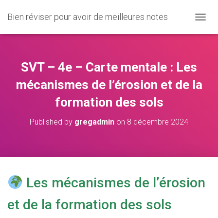
Bien réviser pour avoir de meilleures notes
O
U
V
R
I
SVT – 4e – Carte mentale : Les
R
/
mécanismes de l’érosion et de la
F
formation des sols
E
R
M
Published by
gregadmin
on
8 décembre 2024
E
R
L
A
N
A
Les mécanismes de l’érosion
V
I
et de la formation des sols
G
A