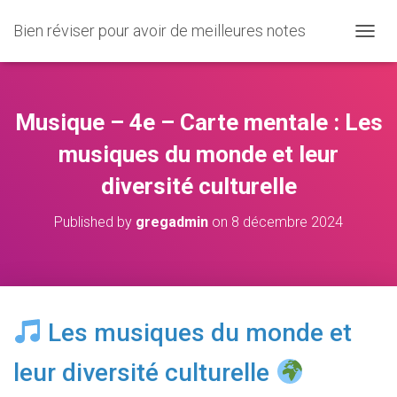
Bien réviser pour avoir de meilleures notes
O
U
V
R
I
Musique – 4e – Carte mentale : Les
R
/
musiques du monde et leur
F
diversité culturelle
E
R
M
Published by
gregadmin
on
8 décembre 2024
E
R
L
A
N
A
Les musiques du monde et
V
I
leur diversité culturelle
G
A