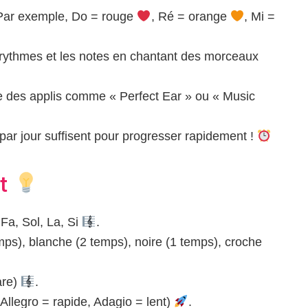
ar exemple, Do = rouge
, Ré = orange
, Mi =
rythmes et les notes en chantant des morceaux
te des applis comme « Perfect Ear » ou « Music
ar jour suffisent pour progresser rapidement !
nt
 Fa, Sol, La, Si
.
mps), blanche (2 temps), noire (1 temps), croche
are)
.
 Allegro = rapide, Adagio = lent)
.