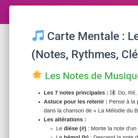
Carte Mentale : L
(Notes, Rythmes, Cl
Les Notes de Musiq
Les 7 notes principales :
Do, Ré, M
Astuce pour les retenir :
Pense à la 
dans la chanson de « La Mélodie du B
Les altérations :
Le
dièse (#)
: Monte la note d’u
Le
bémol (b)
: Descend la note d