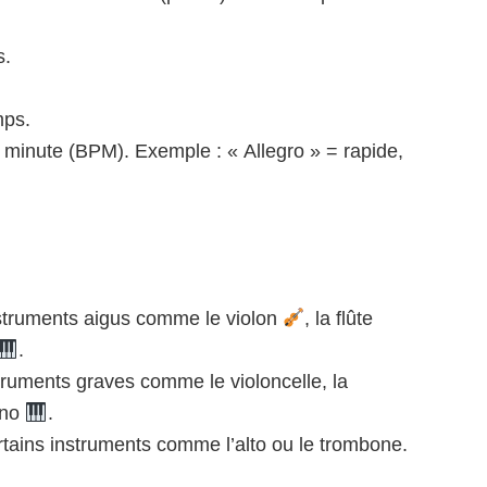
s.
mps.
minute (BPM). Exemple : « Allegro » = rapide,
nstruments aigus comme le violon
, la flûte
.
struments graves comme le violoncelle, la
ano
.
rtains instruments comme l’alto ou le trombone.