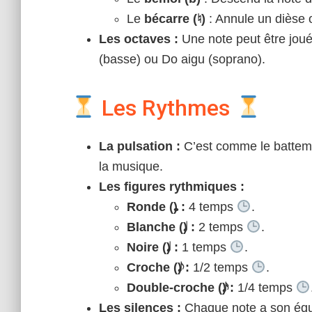
Le
bécarre (♮)
: Annule un dièse 
Les octaves :
Une note peut être joué
(basse) ou Do aigu (soprano).
Les Rythmes
La pulsation :
C’est comme le battem
la musique.
Les figures rythmiques :
Ronde (𝅝) :
4 temps
.
Blanche (𝅗𝅥) :
2 temps
.
Noire (𝅘𝅥) :
1 temps
.
Croche (𝅘𝅥𝅮) :
1/2 temps
.
Double-croche (𝅘𝅥𝅯) :
1/4 temps
Les silences :
Chaque note a son équi