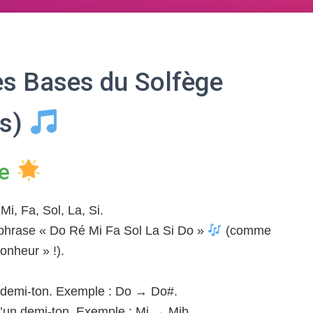
es Bases du Solfège
és)
ue
i, Fa, Sol, La, Si.
phrase « Do Ré Mi Fa Sol La Si Do »
(comme
onheur » !).
n demi-ton. Exemple : Do → Do#.
’un demi-ton. Exemple : Mi → Mib.