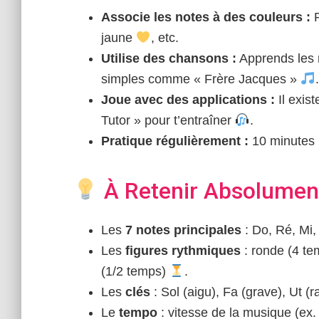
Associe les notes à des couleurs :
P
jaune
, etc.
Utilise des chansons :
Apprends les 
simples comme « Frère Jacques »
.
Joue avec des applications :
Il exis
Tutor » pour t’entraîner
.
Pratique régulièrement :
10 minutes p
À Retenir Absolume
Les
7 notes principales
: Do, Ré, Mi,
Les
figures rythmiques
: ronde (4 te
(1/2 temps)
.
Les
clés
: Sol (aigu), Fa (grave), Ut (r
Le
tempo
: vitesse de la musique (ex.