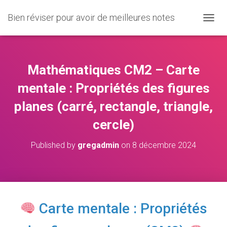
Bien réviser pour avoir de meilleures notes
O
U
V
R
I
Mathématiques CM2 – Carte
R
/
mentale : Propriétés des figures
F
planes (carré, rectangle, triangle,
E
R
cercle)
M
E
R
Published by
gregadmin
on
8 décembre 2024
L
A
N
A
V
I
Carte mentale : Propriétés
G
A