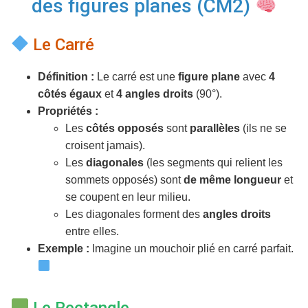
des figures planes (CM2)
T
I
O
Le Carré
N
Définition :
Le carré est une
figure plane
avec
4
côtés égaux
et
4 angles droits
(90°).
Propriétés :
Les
côtés opposés
sont
parallèles
(ils ne se
croisent jamais).
Les
diagonales
(les segments qui relient les
sommets opposés) sont
de même longueur
et
se coupent en leur milieu.
Les diagonales forment des
angles droits
entre elles.
Exemple :
Imagine un mouchoir plié en carré parfait.