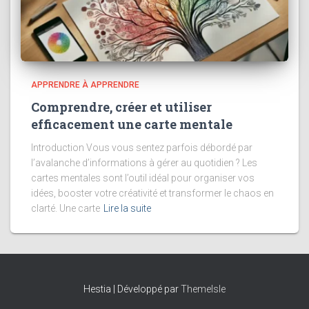
APPRENDRE À APPRENDRE
Comprendre, créer et utiliser
efficacement une carte mentale
Introduction Vous vous sentez parfois débordé par
l’avalanche d’informations à gérer au quotidien ? Les
cartes mentales sont l’outil idéal pour organiser vos
idées, booster votre créativité et transformer le chaos en
clarté. Une carte
Lire la suite
Hestia | Développé par
ThemeIsle