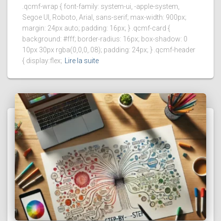
.qcmf-wrap { font-family: system-ui, -apple-system,
Segoe UI, Roboto, Arial, sans-serif; max-width: 900px;
margin: 24px auto; padding: 16px; } .qcmf-card {
background: #fff; border-radius: 16px; box-shadow: 0
10px 30px rgba(0,0,0,.08); padding: 24px; } .qcmf-header
{ display:flex;
Lire la suite