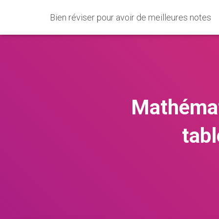
Bien réviser pour avoir de meilleures notes
Mathémati
tab