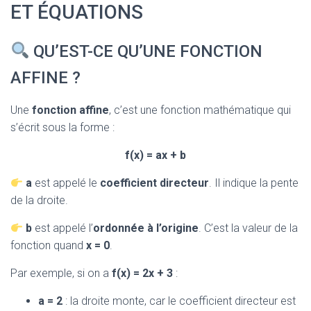
T
ET ÉQUATIONS
I
O
N
QU’EST-CE QU’UNE FONCTION
AFFINE ?
Une
fonction affine
, c’est une fonction mathématique qui
s’écrit sous la forme :
f(x) = ax + b
a
est appelé le
coefficient directeur
. Il indique la pente
de la droite.
b
est appelé l’
ordonnée à l’origine
. C’est la valeur de la
fonction quand
x = 0
.
Par exemple, si on a
f(x) = 2x + 3
:
a = 2
: la droite monte, car le coefficient directeur est