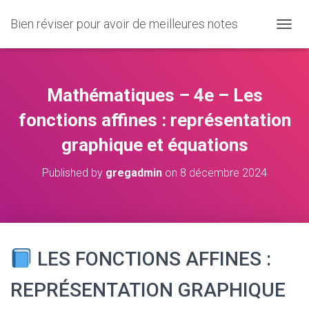
Bien réviser pour avoir de meilleures notes
O
U
V
R
I
Mathématiques – 4e – Les
R
/
fonctions affines : représentation
F
graphique et équations
E
R
M
Published by
gregadmin
on
8 décembre 2024
E
R
L
A
N
A
LES FONCTIONS AFFINES :
V
I
REPRÉSENTATION GRAPHIQUE
G
A