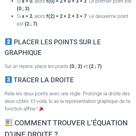
Si
x = 0
, alors
f(0) = 2 × 0 + 3 = 3
. Le premier point est
(0 ; 3)
.
Si
x = 2
, alors
f(2) = 2 × 2 + 3 = 7
. Le deuxième point
est
(2 ; 7)
.
PLACER LES POINTS SUR LE
GRAPHIQUE
Sur un repère, place les points
(0 ; 3)
et
(2 ; 7)
.
TRACER LA DROITE
Relie les deux points avec une règle. Prolonge la droite des
deux côtés. Et voilà, tu as la représentation graphique de ta
fonction affine !
COMMENT TROUVER L’ÉQUATION
D’UNE DROITE ?