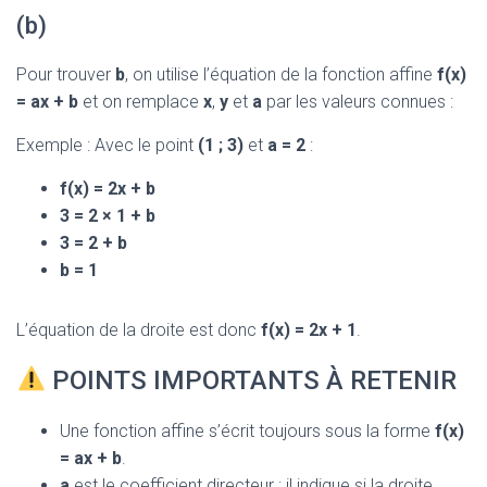
(b)
Pour trouver
b
, on utilise l’équation de la fonction affine
f(x)
= ax + b
et on remplace
x
,
y
et
a
par les valeurs connues :
Exemple : Avec le point
(1 ; 3)
et
a = 2
:
f(x) = 2x + b
3 = 2 × 1 + b
3 = 2 + b
b = 1
L’équation de la droite est donc
f(x) = 2x + 1
.
POINTS IMPORTANTS À RETENIR
Une fonction affine s’écrit toujours sous la forme
f(x)
= ax + b
.
a
est le coefficient directeur : il indique si la droite