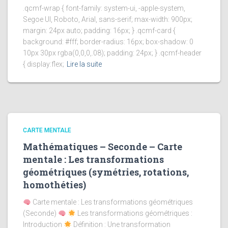
.qcmf-wrap { font-family: system-ui, -apple-system,
Segoe UI, Roboto, Arial, sans-serif; max-width: 900px;
margin: 24px auto; padding: 16px; } .qcmf-card {
background: #fff; border-radius: 16px; box-shadow: 0
10px 30px rgba(0,0,0,.08); padding: 24px; } .qcmf-header
{ display:flex;
Lire la suite
CARTE MENTALE
Mathématiques – Seconde – Carte
mentale : Les transformations
géométriques (symétries, rotations,
homothéties)
Carte mentale : Les transformations géométriques
(Seconde)
Les transformations géométriques :
Introduction
Définition : Une transformation