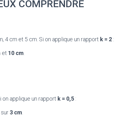
EUX COMPRENDRE
, 4 cm et 5 cm. Si on applique un rapport
k = 2
:
m
et
10 cm
.
i on applique un rapport
k = 0,5
:
sur
3 cm
.