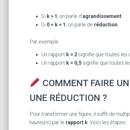
:
Si
k > 1
, on parle d’
agrandissement
.
Si
0 < k < 1
, on parle de
réduction
.
Par exemple :
Un rapport
k = 2
signifie que toutes les 
Un rapport
k = 0,5
signifie que toutes le
COMMENT FAIRE UN
UNE RÉDUCTION ?
Pour transformer une figure, il suffit de mult
hauteurs) par le
rapport k
. Voici les étapes :