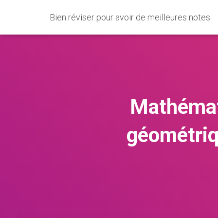
Bien réviser pour avoir de meilleures notes
Mathémat
géométriq