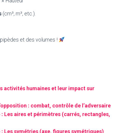
 × Hauteur
s
(cm³, m³, etc.).
³
lépipèdes et des volumes !
s activités humaines et leur impact sur
’opposition : combat, contrôle de l’adversaire
 Les aires et périmètres (carrés, rectangles,
: Les symétries (axe, figures symétriques)