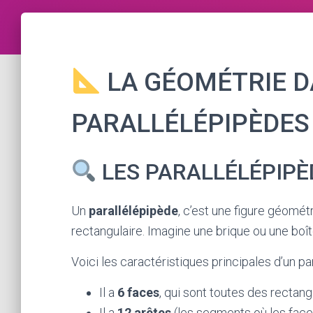
LA GÉOMÉTRIE DA
PARALLÉLÉPIPÈDES
LES PARALLÉLÉPIPÈD
Un
parallélépipède
, c’est une figure géomét
rectangulaire. Imagine une brique ou une boî
Voici les caractéristiques principales d’un pa
Il a
6 faces
, qui sont toutes des rectang
Il a
12 arêtes
(les segments où les faces