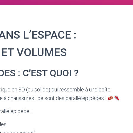
NS L’ESPACE :
 ET VOLUMES
ES : C’EST QUOI ?
rique en 3D (ou solide) qui ressemble à une boîte
te à chaussures : ce sont des parallélépipèdes !
rallélépipède :
les.
 se rejoignent).