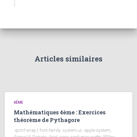
Articles similaires
4ÈME
Mathématiques 4ème : Exercices
théorème de Pythagore
.qcmf-wrap { font-family: system-ui, -apple-system,
Segoe UI, Roboto, Arial, sans-serif; max-width: 900px;