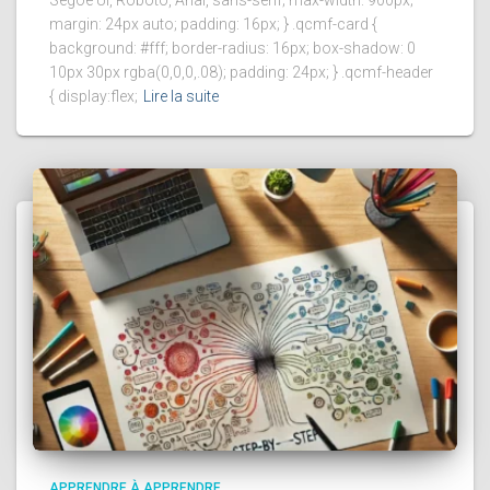
margin: 24px auto; padding: 16px; } .qcmf-card {
background: #fff; border-radius: 16px; box-shadow: 0
10px 30px rgba(0,0,0,.08); padding: 24px; } .qcmf-header
{ display:flex;
Lire la suite
APPRENDRE À APPRENDRE