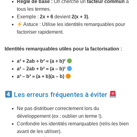
Règle de base :
On cherche un
facteur commun
à
tous les termes.
Exemple :
2x + 6
devient
2(x + 3)
.
Astuce : Utilise les identités remarquables pour
factoriser rapidement.
Identités remarquables utiles pour la factorisation :
a² + 2ab + b² = (a + b)²
a² – 2ab + b² = (a – b)²
a² – b² = (a + b)(a – b)
Les erreurs fréquentes à éviter
Ne pas distribuer correctement lors du
développement (ex : oublier un terme !).
Confondre les identités remarquables (relis-les bien
avant de les utiliser).