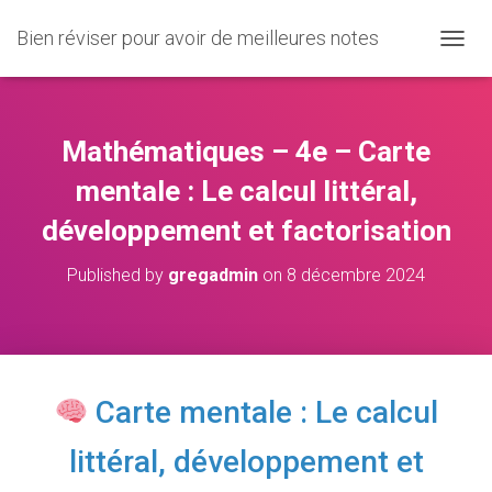
Bien réviser pour avoir de meilleures notes
O
U
V
R
I
Mathématiques – 4e – Carte
R
/
mentale : Le calcul littéral,
F
développement et factorisation
E
R
M
Published by
gregadmin
on
8 décembre 2024
E
R
L
A
N
A
Carte mentale : Le calcul
V
I
littéral, développement et
G
A