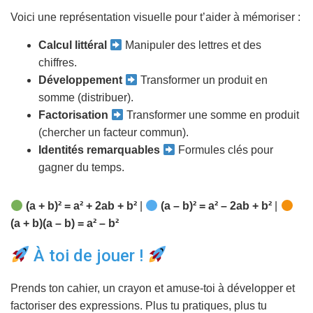
Voici une représentation visuelle pour t’aider à mémoriser :
Calcul littéral
Manipuler des lettres et des
chiffres.
Développement
Transformer un produit en
somme (distribuer).
Factorisation
Transformer une somme en produit
(chercher un facteur commun).
Identités remarquables
Formules clés pour
gagner du temps.
(a + b)² = a² + 2ab + b²
|
(a – b)² = a² – 2ab + b²
|
(a + b)(a – b) = a² – b²
À toi de jouer !
Prends ton cahier, un crayon et amuse-toi à développer et
factoriser des expressions. Plus tu pratiques, plus tu