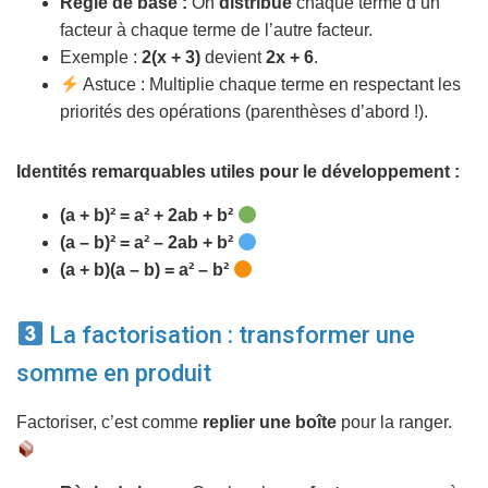
Règle de base :
On
distribue
chaque terme d’un
facteur à chaque terme de l’autre facteur.
Exemple :
2(x + 3)
devient
2x + 6
.
Astuce : Multiplie chaque terme en respectant les
priorités des opérations (parenthèses d’abord !).
Identités remarquables utiles pour le développement :
(a + b)² = a² + 2ab + b²
(a – b)² = a² – 2ab + b²
(a + b)(a – b) = a² – b²
La factorisation : transformer une
somme en produit
Factoriser, c’est comme
replier une boîte
pour la ranger.