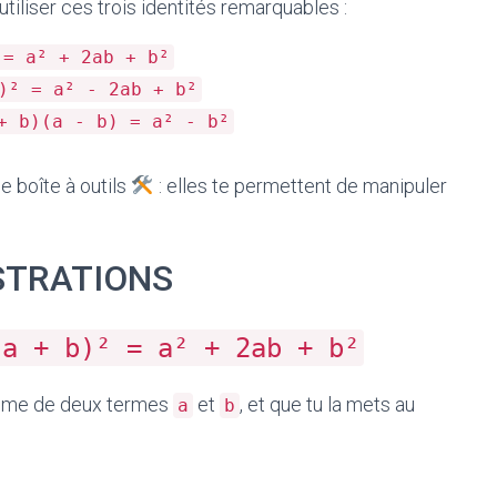
tiliser ces trois identités remarquables :
 = a² + 2ab + b²
)² = a² - 2ab + b²
+ b)(a - b) = a² - b²
 boîte à outils
: elles te permettent de manipuler
STRATIONS
(a + b)² = a² + 2ab + b²
somme de deux termes
et
, et que tu la mets au
a
b