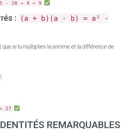
5 - 20 + 4 = 9
rés :
(a + b)(a - b) = a² -
it que si tu multiplies la somme et la différence de
²
= 27
IDENTITÉS REMARQUABLES