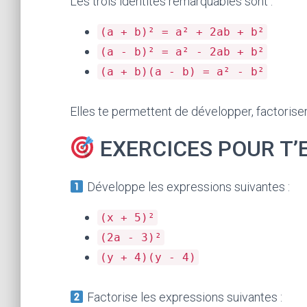
Les trois identités remarquables sont :
(a + b)² = a² + 2ab + b²
(a - b)² = a² - 2ab + b²
(a + b)(a - b) = a² - b²
Elles te permettent de développer, factorise
EXERCICES POUR T’
Développe les expressions suivantes :
(x + 5)²
(2a - 3)²
(y + 4)(y - 4)
Factorise les expressions suivantes :