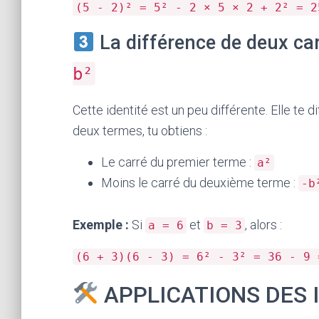
(5 - 2)² = 5² - 2 × 5 × 2 + 2² = 2
La différence de deux car
b²
Cette identité est un peu différente. Elle te d
deux termes, tu obtiens :
Le carré du premier terme :
a²
Moins le carré du deuxième terme :
-b
Exemple :
Si
et
, alors :
a = 6
b = 3
(6 + 3)(6 - 3) = 6² - 3² = 36 - 9 
APPLICATIONS DES 