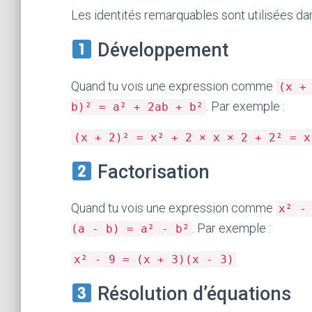
Les identités remarquables sont utilisées dan
Développement
Quand tu vois une expression comme
(x +
. Par exemple :
b)² = a² + 2ab + b²
(x + 2)² = x² + 2 × x × 2 + 2² = x
Factorisation
Quand tu vois une expression comme
x² -
. Par exemple :
(a - b) = a² - b²
x² - 9 = (x + 3)(x - 3)
Résolution d’équations