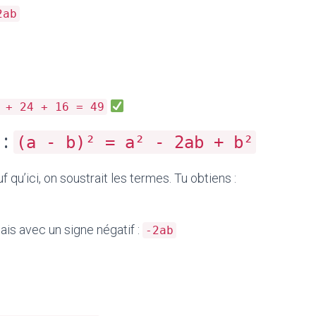
2ab
 + 24 + 16 = 49
 :
(a - b)² = a² - 2ab + b²
 qu’ici, on soustrait les termes. Tu obtiens :
ais avec un signe négatif :
-2ab