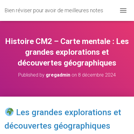
Bien réviser pour avoir de meilleures notes
O
U
V
R
I
Histoire CM2 – Carte mentale : Les
R
/
grandes explorations et
F
découvertes géographiques
E
R
M
Published by
gregadmin
on
8 décembre 2024
E
R
L
A
N
A
Les grandes explorations et
V
I
découvertes géographiques
G
A