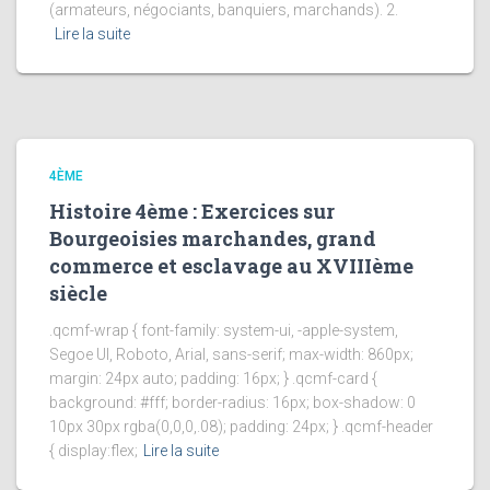
(armateurs, négociants, banquiers, marchands). 2.
Lire la suite
4ÈME
Histoire 4ème : Exercices sur
Bourgeoisies marchandes, grand
commerce et esclavage au XVIIIème
siècle
.qcmf-wrap { font-family: system-ui, -apple-system,
Segoe UI, Roboto, Arial, sans-serif; max-width: 860px;
margin: 24px auto; padding: 16px; } .qcmf-card {
background: #fff; border-radius: 16px; box-shadow: 0
10px 30px rgba(0,0,0,.08); padding: 24px; } .qcmf-header
{ display:flex;
Lire la suite