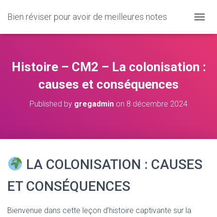
Bien réviser pour avoir de meilleures notes
O
U
V
R
I
Histoire – CM2 – La colonisation :
R
/
causes et conséquences
F
E
Published by
gregadmin
on
8 décembre 2024
R
M
E
R
L
A
LA COLONISATION : CAUSES
N
A
V
ET CONSÉQUENCES
I
G
A
Bienvenue dans cette leçon d’histoire captivante sur la