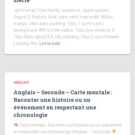
siècle
.qcmf-wrap { font-family: system-ui, -apple-system,
Segoe UI, Roboto, Arial, sans-serif; max-width: 860px;
margin: 24px auto; padding: 16px; } .qcmf-card {
background: #fff; border-radius: 16px; box-shadow: 0
10px 30px rgba(0,0,0,.08); padding: 24px; } .qcmf-header
{ display:flex;
Lire la suite
ANGLAIS
Anglais – Seconde – Carte mentale :
Raconter une histoire ou un
événement en respectant une
chronologie
Carte mentale : Raconter une histoire ou un événement
en respectant une chronologie (Anglais – Seconde)