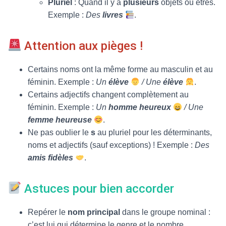
Pluriel
: Quand il y a
plusieurs
objets ou êtres.
Exemple :
Des
livres
.
Attention aux pièges !
Certains noms ont la même forme au masculin et au
féminin. Exemple :
Un
élève
/ Une
élève
.
Certains adjectifs changent complètement au
féminin. Exemple :
Un
homme heureux
/ Une
femme heureuse
.
Ne pas oublier le
s
au pluriel pour les déterminants,
noms et adjectifs (sauf exceptions) ! Exemple :
Des
amis fidèles
.
Astuces pour bien accorder
Repérer le
nom principal
dans le groupe nominal :
c’est lui qui détermine le genre et le nombre.