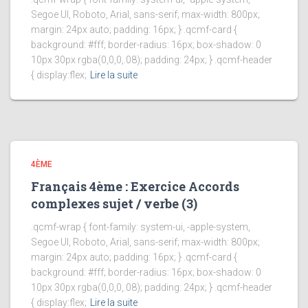
Segoe UI, Roboto, Arial, sans-serif; max-width: 800px;
margin: 24px auto; padding: 16px; } .qcmf-card {
background: #fff; border-radius: 16px; box-shadow: 0
10px 30px rgba(0,0,0,.08); padding: 24px; } .qcmf-header
{ display:flex;
Lire la suite
4ÈME
Français 4ème : Exercice Accords
complexes sujet / verbe (3)
.qcmf-wrap { font-family: system-ui, -apple-system,
Segoe UI, Roboto, Arial, sans-serif; max-width: 800px;
margin: 24px auto; padding: 16px; } .qcmf-card {
background: #fff; border-radius: 16px; box-shadow: 0
10px 30px rgba(0,0,0,.08); padding: 24px; } .qcmf-header
{ display:flex;
Lire la suite