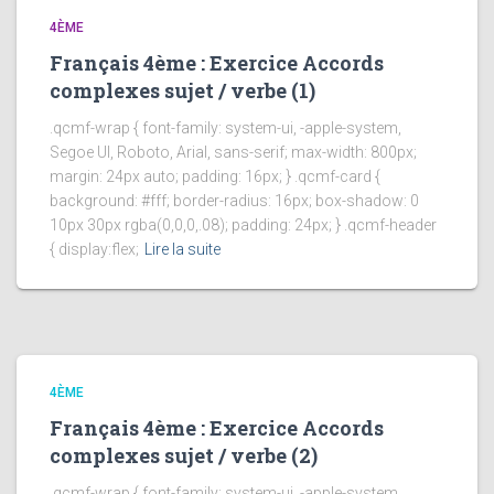
4ÈME
Français 4ème : Exercice Accords
complexes sujet / verbe (1)
.qcmf-wrap { font-family: system-ui, -apple-system,
Segoe UI, Roboto, Arial, sans-serif; max-width: 800px;
margin: 24px auto; padding: 16px; } .qcmf-card {
background: #fff; border-radius: 16px; box-shadow: 0
10px 30px rgba(0,0,0,.08); padding: 24px; } .qcmf-header
{ display:flex;
Lire la suite
4ÈME
Français 4ème : Exercice Accords
complexes sujet / verbe (2)
.qcmf-wrap { font-family: system-ui, -apple-system,