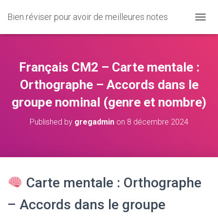
Bien réviser pour avoir de meilleures notes
O
U
V
R
I
Français CM2 – Carte mentale :
R
/
Orthographe – Accords dans le
F
groupe nominal (genre et nombre)
E
R
M
Published by
gregadmin
on
8 décembre 2024
E
R
L
A
N
A
Carte mentale : Orthographe
V
I
– Accords dans le groupe
G
A