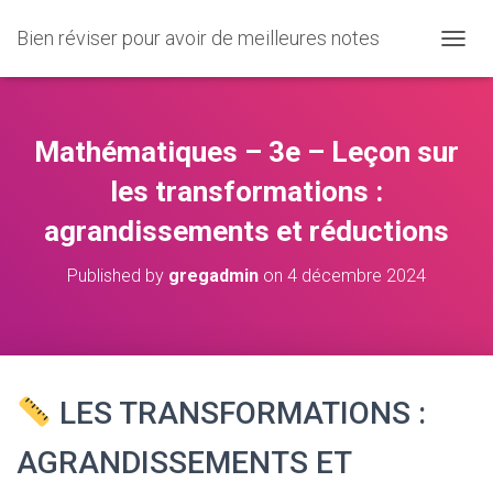
Bien réviser pour avoir de meilleures notes
O
U
V
R
I
Mathématiques – 3e – Leçon sur
R
/
les transformations :
F
agrandissements et réductions
E
R
M
Published by
gregadmin
on
4 décembre 2024
E
R
L
A
N
A
LES TRANSFORMATIONS :
V
I
AGRANDISSEMENTS ET
G
A