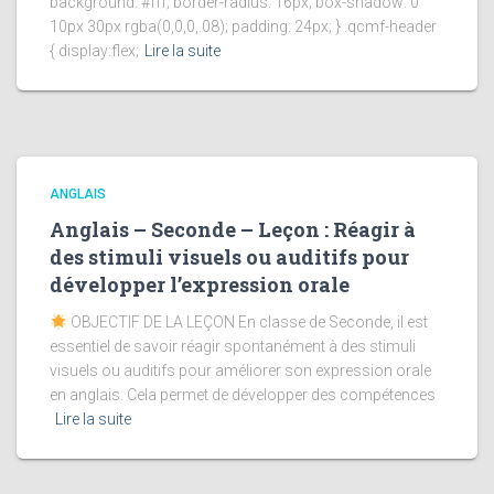
background: #fff; border-radius: 16px; box-shadow: 0
10px 30px rgba(0,0,0,.08); padding: 24px; } .qcmf-header
{ display:flex;
Lire la suite
ANGLAIS
Anglais – Seconde – Leçon : Réagir à
des stimuli visuels ou auditifs pour
développer l’expression orale
OBJECTIF DE LA LEÇON En classe de Seconde, il est
essentiel de savoir réagir spontanément à des stimuli
visuels ou auditifs pour améliorer son expression orale
en anglais. Cela permet de développer des compétences
Lire la suite