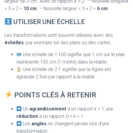
largeur de 3 cm. Avec un rapport
k = 2
: – Nouvelle longueur
= 5 × 2 =
10 cm
. – Nouvelle largeur = 3 × 2 =
6 cm
.
UTILISER UNE ÉCHELLE
Les transformations sont souvent utilisées avec des
échelles
, par exemple sur des plans ou des cartes :
Une échelle de 1:100 signifie que 1 cm sur le plan
représente 100 cm (1 mètre) dans la réalité.
Une échelle de 2:1 signifie que la figure est
agrandie 2 fois par rapport à la réalité.
POINTS CLÉS À RETENIR
Un
agrandissement
a un rapport
k > 1
, une
réduction
a un rapport
0 < k < 1
.
Les
angles
ne changent jamais lors d’une
transformation.