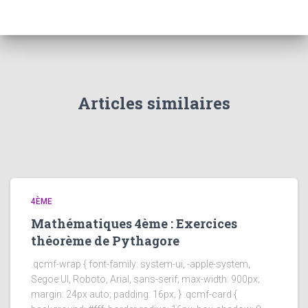
Articles similaires
4ÈME
Mathématiques 4ème : Exercices
théorème de Pythagore
.qcmf-wrap { font-family: system-ui, -apple-system,
Segoe UI, Roboto, Arial, sans-serif; max-width: 900px;
margin: 24px auto; padding: 16px; } .qcmf-card {