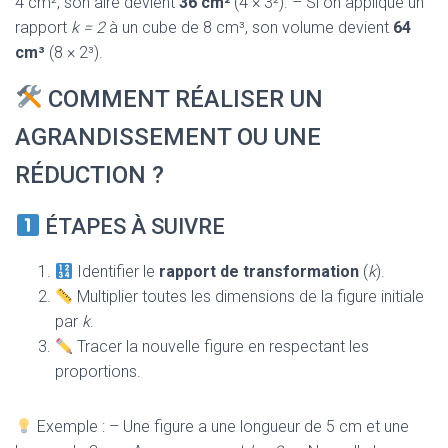
4 cm², son aire devient
36 cm²
(4 × 3²). – Si on applique un
rapport
k = 2
à un cube de 8 cm³, son volume devient
64
cm³
(8 × 2³).
COMMENT RÉALISER UN
AGRANDISSEMENT OU UNE
RÉDUCTION ?
ÉTAPES À SUIVRE
Identifier le
rapport de transformation
(
k
).
Multiplier toutes les dimensions de la figure initiale
par
k
.
Tracer la nouvelle figure en respectant les
proportions.
Exemple : – Une figure a une longueur de 5 cm et une