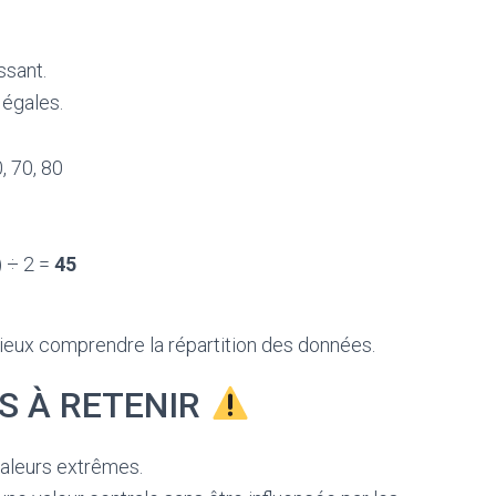
ssant.
 égales.
, 70, 80
 ÷ 2 =
45
ieux comprendre la répartition des données.
S À RETENIR
valeurs extrêmes.