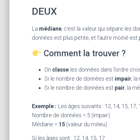
DEUX
La
médiane
, c’est la valeur qui sépare les 
données est plus petite, et l’autre moitié est
Comment la trouver ?
On
classe
les données dans l’ordre crois
Si le nombre de données est
impair
, l
Si le nombre de données est
pair
, la m
Exemple :
Les âges suivants : 12, 14, 15, 17,
Nombre de données = 5 (impair)
Médiane =
15
(valeur du milieu)
Si les âges sont : 12, 14, 15, 17