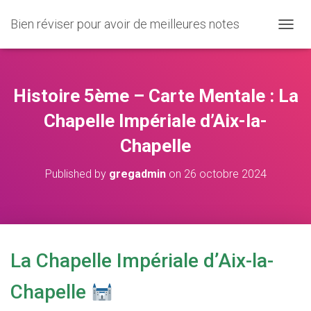
Bien réviser pour avoir de meilleures notes
O
U
V
R
I
Histoire 5ème – Carte Mentale : La
R
/
Chapelle Impériale d’Aix-la-
F
Chapelle
E
R
M
Published by
gregadmin
on
26 octobre 2024
E
R
L
A
N
A
La Chapelle Impériale d’Aix-la-
V
I
Chapelle
G
A