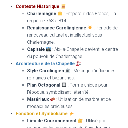
T
Contexte Historique
I
O
Charlemagne
: Empereur des Francs, il a
N
régné de 768 à 814.
Renaissance Carolingienne
: Période de
renouveau culturel et intellectuel sous
Charlemagne.
Capitale
: Aix-la-Chapelle devient le centre
du pouvoir de Charlemagne.
Architecture de la Chapelle
Style Carolingien
: Mélange d’influences
romaines et byzantines.
Plan Octogonal
: Forme unique pour
l’époque, symbolisant l’éternité.
Matériaux
: Utilisation de marbre et de
mosaïques précieuses.
Fonction et Symbolisme
Lieu de Couronnement
: Utilisé pour
couronner les empereurs du Saint-Empire