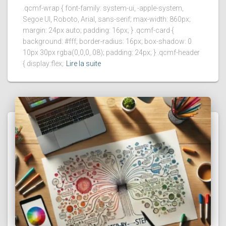
.qcmf-wrap { font-family: system-ui, -apple-system,
Segoe UI, Roboto, Arial, sans-serif; max-width: 860px;
margin: 24px auto; padding: 16px; } .qcmf-card {
background: #fff; border-radius: 16px; box-shadow: 0
10px 30px rgba(0,0,0,.08); padding: 24px; } .qcmf-header
{ display:flex;
Lire la suite