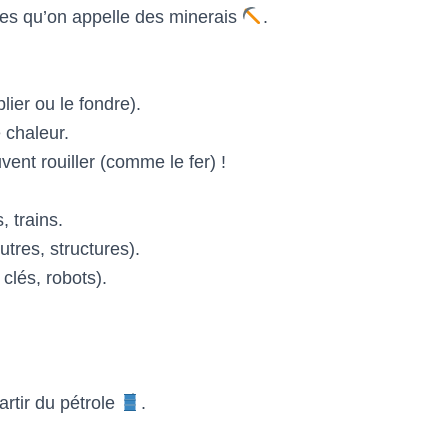
hes qu’on appelle des minerais
.
lier ou le fondre).
e chaleur.
ent rouiller (comme le fer) !
, trains.
tres, structures).
clés, robots).
artir du pétrole
.