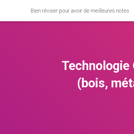
Bien réviser pour avoir de meilleures notes
Technologie 
(bois, mét