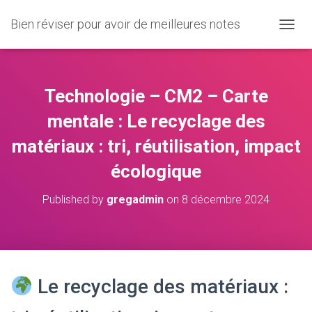
Bien réviser pour avoir de meilleures notes
O
U
V
R
I
Technologie – CM2 – Carte
R
/
mentale : Le recyclage des
F
matériaux : tri, réutilisation, impact
E
R
écologique
M
E
R
Published by
gregadmin
on
8 décembre 2024
L
A
N
A
V
I
Le recyclage des matériaux :
G
A