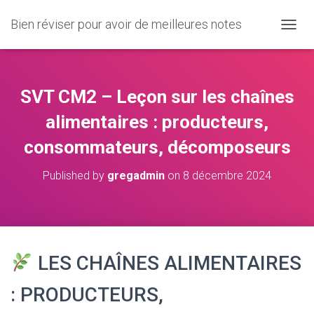
Bien réviser pour avoir de meilleures notes
O
U
V
R
I
SVT CM2 – Leçon sur les chaînes
R
/
alimentaires : producteurs,
F
consommateurs, décomposeurs
E
R
M
Published by
gregadmin
on
8 décembre 2024
E
R
L
A
N
A
LES CHAÎNES ALIMENTAIRES
V
I
: PRODUCTEURS,
G
A