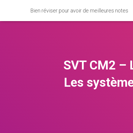
Bien réviser pour avoir de meilleures notes
SVT CM2 – Le
Les systèmes 