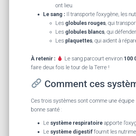
ont lieu.
Le sang :
Il transporte l’oxygène, les nut
Les
globules rouges
, qui transpo
Les
globules blancs
, qui défende
Les
plaquettes
, qui aident à répar
À retenir :
Le sang parcourt environ
100 
faire deux fois le tour de la Terre !
Comment ces système
Ces trois systèmes sont comme une équipe d
bonne santé :
Le
système respiratoire
apporte l’oxy
Le
système digestif
fournit les nutrim