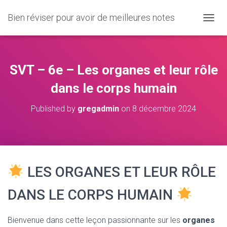
Bien réviser pour avoir de meilleures notes
O
U
V
R
I
SVT – 6e – Les organes et leur rôle
R
/
dans le corps humain
F
E
Published by
gregadmin
on
8 décembre 2024
R
M
E
R
L
A
LES ORGANES ET LEUR RÔLE
N
A
V
DANS LE CORPS HUMAIN
I
G
A
Bienvenue dans cette leçon passionnante sur les
organes