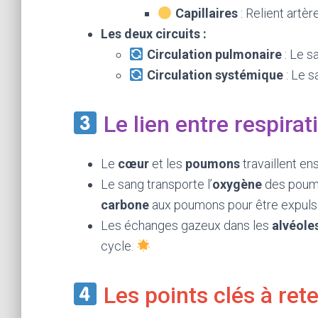
Capillaires
: Relient artèr
Les deux circuits :
Circulation pulmonaire
: Le s
Circulation systémique
: Le s
Le lien entre respirat
Le
cœur
et les
poumons
travaillent en
Le sang transporte l’
oxygène
des poumo
carbone
aux poumons pour être expuls
Les échanges gazeux dans les
alvéole
cycle.
Les points clés à ret