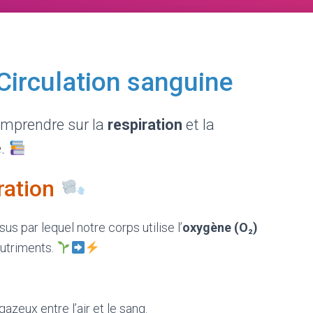
Circulation sanguine
omprendre sur la
respiration
et la
e.
ration
us par lequel notre corps utilise l’
oxygène (O₂)
nutriments.
azeux entre l’air et le sang.