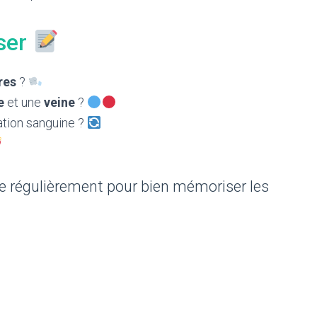
iser
res
?
e
et une
veine
?
lation sanguine ?
e régulièrement pour bien mémoriser les