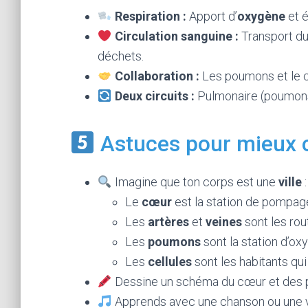
Respiration :
Apport d’
oxygène
et é
Circulation sanguine :
Transport du 
déchets.
Collaboration :
Les poumons et le cœ
Deux circuits :
Pulmonaire (poumons
Astuces pour mieux
Imagine que ton corps est une
ville
:
Le
cœur
est la station de pompag
Les
artères
et
veines
sont les rou
Les
poumons
sont la station d’ox
Les
cellules
sont les habitants qui
Dessine un schéma du cœur et des p
Apprends avec une chanson ou une 