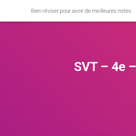
Bien réviser pour avoir de meilleures notes
SVT – 4e – 