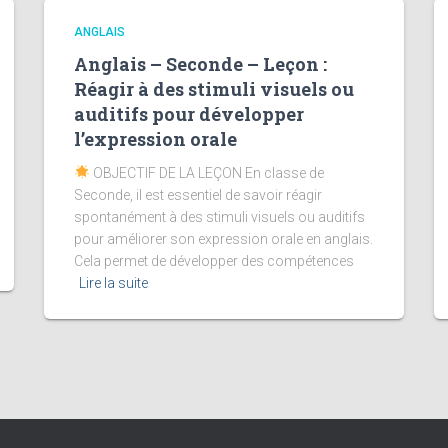
ANGLAIS
Anglais – Seconde – Leçon :
Réagir à des stimuli visuels ou
auditifs pour développer
l’expression orale
OBJECTIF DE LA LEÇON En classe de
Seconde, il est essentiel de savoir réagir
spontanément à des stimuli visuels ou auditifs
pour améliorer son expression orale en anglais.
Cela permet de développer des compétences
Lire la suite