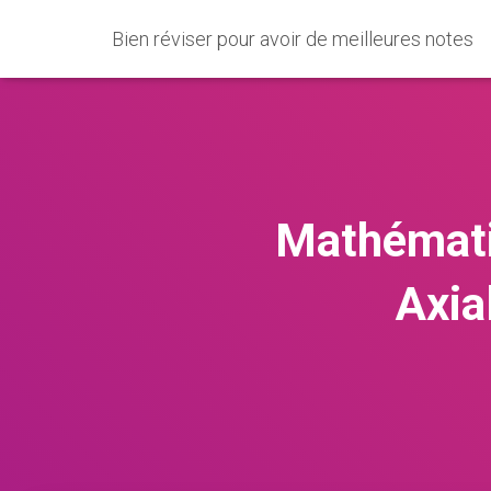
Bien réviser pour avoir de meilleures notes
Mathémati
Axia