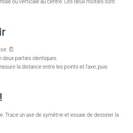
ntale ou verticale au centre. Les deux moitiés sont
ir
oir.
n deux parties identiques.
esure la distance entre les points et l’axe, puis
!
ue. Trace un axe de symétrie et essaie de dessiner la