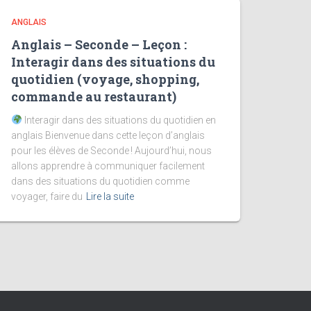
ANGLAIS
Anglais – Seconde – Leçon :
Interagir dans des situations du
quotidien (voyage, shopping,
commande au restaurant)
Interagir dans des situations du quotidien en
anglais Bienvenue dans cette leçon d’anglais
pour les élèves de Seconde ! Aujourd’hui, nous
allons apprendre à communiquer facilement
dans des situations du quotidien comme
voyager, faire du
Lire la suite