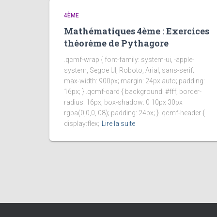
4ÈME
Mathématiques 4ème : Exercices
théorème de Pythagore
.qcmf-wrap { font-family: system-ui, -apple-
system, Segoe UI, Roboto, Arial, sans-serif;
max-width: 900px; margin: 24px auto; padding:
16px; } .qcmf-card { background: #fff; border-
radius: 16px; box-shadow: 0 10px 30px
rgba(0,0,0,.08); padding: 24px; } .qcmf-header {
display:flex;
Lire la suite