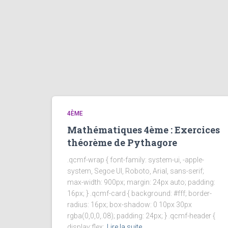
4ÈME
Mathématiques 4ème : Exercices
théorème de Pythagore
.qcmf-wrap { font-family: system-ui, -apple-
system, Segoe UI, Roboto, Arial, sans-serif;
max-width: 900px; margin: 24px auto; padding:
16px; } .qcmf-card { background: #fff; border-
radius: 16px; box-shadow: 0 10px 30px
rgba(0,0,0,.08); padding: 24px; } .qcmf-header {
display:flex;
Lire la suite