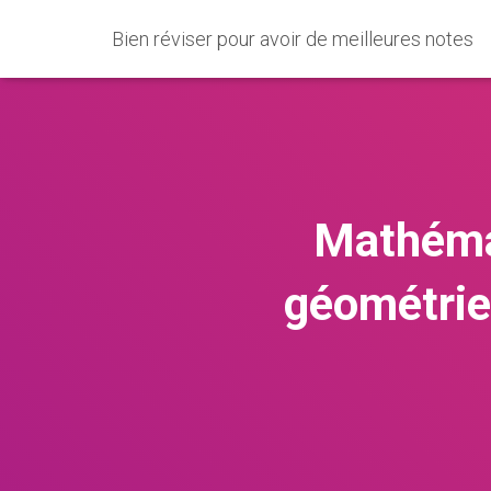
Bien réviser pour avoir de meilleures notes
Mathémat
géométrie 