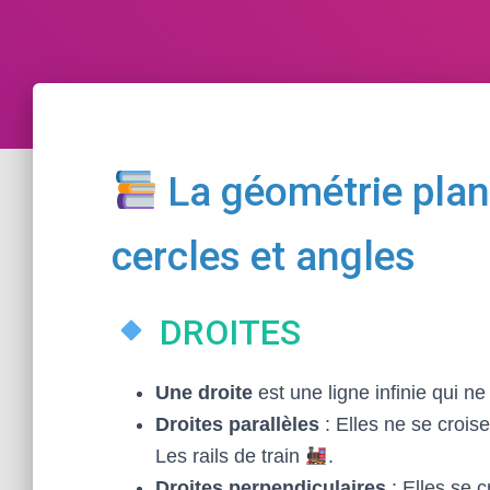
La géométrie plane
cercles et angles
DROITES
Une droite
est une ligne infinie qui ne
Droites parallèles
: Elles ne se crois
Les rails de train
.
Droites perpendiculaires
: Elles se c