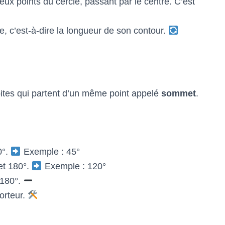
ux points du cercle, passant par le centre. C’est
e, c’est-à-dire la longueur de son contour.
ites qui partent d’un même point appelé
sommet
.
0°.
Exemple : 45°
et 180°.
Exemple : 120°
 180°.
porteur.