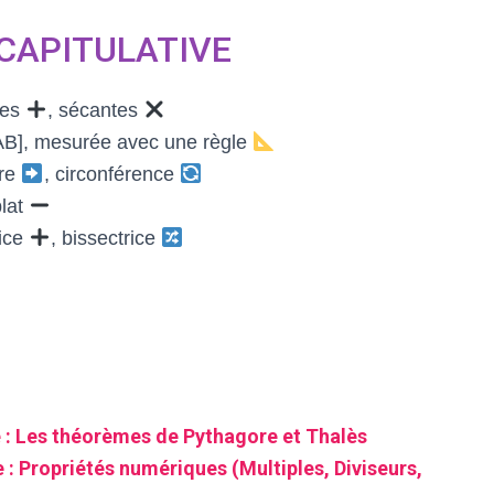
CAPITULATIVE
res
, sécantes
 [AB], mesurée avec une règle
tre
, circonférence
plat
rice
, bissectrice
 : Les théorèmes de Pythagore et Thalès
 Propriétés numériques (Multiples, Diviseurs,