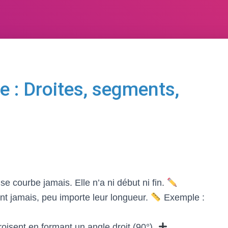
 : Droites, segments,
 se courbe jamais. Elle n’a ni début ni fin.
ent jamais, peu importe leur longueur.
Exemple :
roisent en formant un angle droit (90°).