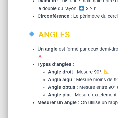
Diamètre
: Distance maximale entre de
le double du rayon.
2 × r
Circonférence
: Le périmètre du cercl
ANGLES
Un angle
est formé par deux demi-dro
Types d’angles
:
Angle droit
: Mesure 90°.
Angle aigu
: Mesure moins de 9
Angle obtus
: Mesure entre 90° 
Angle plat
: Mesure exactement
Mesurer un angle
: On utilise un rap