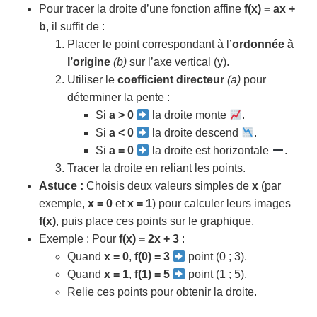
Pour tracer la droite d’une fonction affine
f(x) = ax +
b
, il suffit de :
Placer le point correspondant à l’
ordonnée à
l’origine
(b)
sur l’axe vertical (y).
Utiliser le
coefficient directeur
(a)
pour
déterminer la pente :
Si
a > 0
la droite monte
.
Si
a < 0
la droite descend
.
Si
a = 0
la droite est horizontale
.
Tracer la droite en reliant les points.
Astuce :
Choisis deux valeurs simples de
x
(par
exemple,
x = 0
et
x = 1
) pour calculer leurs images
f(x)
, puis place ces points sur le graphique.
Exemple : Pour
f(x) = 2x + 3
:
Quand
x = 0
,
f(0) = 3
point (0 ; 3).
Quand
x = 1
,
f(1) = 5
point (1 ; 5).
Relie ces points pour obtenir la droite.