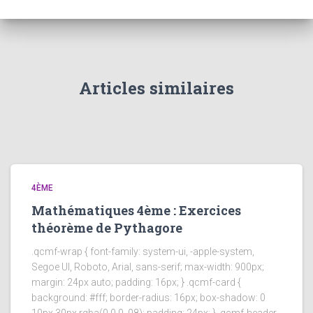
Articles similaires
4ÈME
Mathématiques 4ème : Exercices
théorème de Pythagore
.qcmf-wrap { font-family: system-ui, -apple-system,
Segoe UI, Roboto, Arial, sans-serif; max-width: 900px;
margin: 24px auto; padding: 16px; } .qcmf-card {
background: #fff; border-radius: 16px; box-shadow: 0
10px 30px rgba(0,0,0,.08); padding: 24px; } .qcmf-header