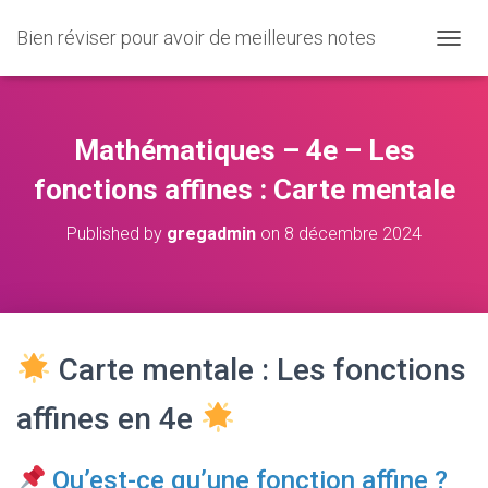
Bien réviser pour avoir de meilleures notes
O
U
V
R
I
Mathématiques – 4e – Les
R
/
fonctions affines : Carte mentale
F
E
Published by
gregadmin
on
8 décembre 2024
R
M
E
R
L
A
Carte mentale : Les fonctions
N
A
V
affines en 4e
I
G
A
Qu’est-ce qu’une fonction affine ?