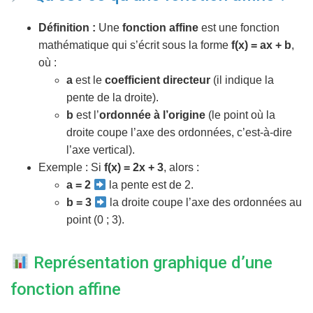
T
I
Définition :
Une
fonction affine
est une fonction
O
N
mathématique qui s’écrit sous la forme
f(x) = ax + b
,
où :
a
est le
coefficient directeur
(il indique la
pente de la droite).
b
est l’
ordonnée à l’origine
(le point où la
droite coupe l’axe des ordonnées, c’est-à-dire
l’axe vertical).
Exemple : Si
f(x) = 2x + 3
, alors :
a = 2
la pente est de 2.
b = 3
la droite coupe l’axe des ordonnées au
point (0 ; 3).
Représentation graphique d’une
fonction affine