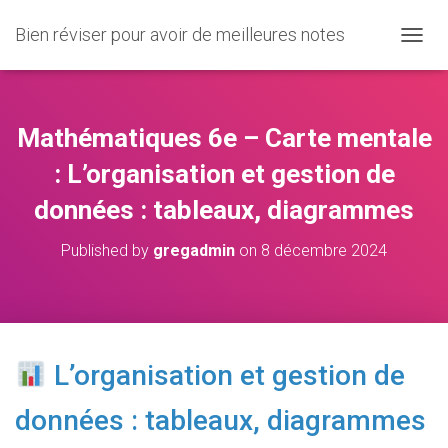
Bien réviser pour avoir de meilleures notes
O
U
V
R
I
Mathématiques 6e – Carte mentale
R
/
: L’organisation et gestion de
F
données : tableaux, diagrammes
E
R
M
Published by
gregadmin
on
8 décembre 2024
E
R
L
A
N
A
L’organisation et gestion de
V
I
données : tableaux, diagrammes
G
A