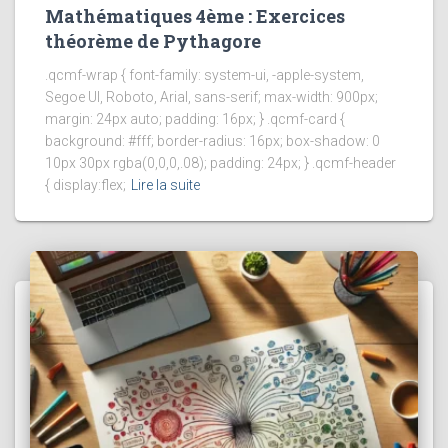
Mathématiques 4ème : Exercices
théorème de Pythagore
.qcmf-wrap { font-family: system-ui, -apple-system,
Segoe UI, Roboto, Arial, sans-serif; max-width: 900px;
margin: 24px auto; padding: 16px; } .qcmf-card {
background: #fff; border-radius: 16px; box-shadow: 0
10px 30px rgba(0,0,0,.08); padding: 24px; } .qcmf-header
{ display:flex;
Lire la suite