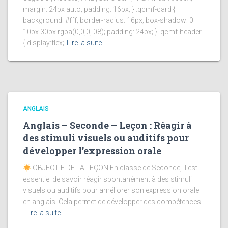
margin: 24px auto; padding: 16px; } .qcmf-card {
background: #fff; border-radius: 16px; box-shadow: 0
10px 30px rgba(0,0,0,.08); padding: 24px; } .qcmf-header
{ display:flex;
Lire la suite
ANGLAIS
Anglais – Seconde – Leçon : Réagir à
des stimuli visuels ou auditifs pour
développer l’expression orale
OBJECTIF DE LA LEÇON En classe de Seconde, il est
essentiel de savoir réagir spontanément à des stimuli
visuels ou auditifs pour améliorer son expression orale
en anglais. Cela permet de développer des compétences
Lire la suite