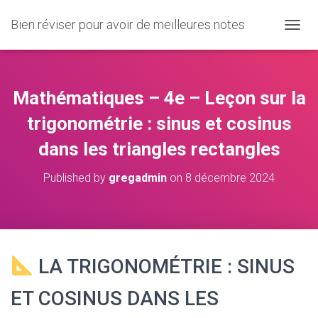
Bien réviser pour avoir de meilleures notes
O
U
V
R
I
Mathématiques – 4e – Leçon sur la
R
/
trigonométrie : sinus et cosinus
F
dans les triangles rectangles
E
R
M
Published by
gregadmin
on
8 décembre 2024
E
R
L
A
N
A
LA TRIGONOMÉTRIE : SINUS
V
I
ET COSINUS DANS LES
G
A