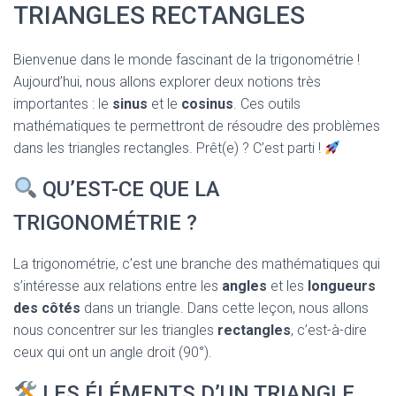
T
TRIANGLES RECTANGLES
I
O
N
Bienvenue dans le monde fascinant de la trigonométrie !
Aujourd’hui, nous allons explorer deux notions très
importantes : le
sinus
et le
cosinus
. Ces outils
mathématiques te permettront de résoudre des problèmes
dans les triangles rectangles. Prêt(e) ? C’est parti !
QU’EST-CE QUE LA
TRIGONOMÉTRIE ?
La trigonométrie, c’est une branche des mathématiques qui
s’intéresse aux relations entre les
angles
et les
longueurs
des côtés
dans un triangle. Dans cette leçon, nous allons
nous concentrer sur les triangles
rectangles
, c’est-à-dire
ceux qui ont un angle droit (90°).
LES ÉLÉMENTS D’UN TRIANGLE