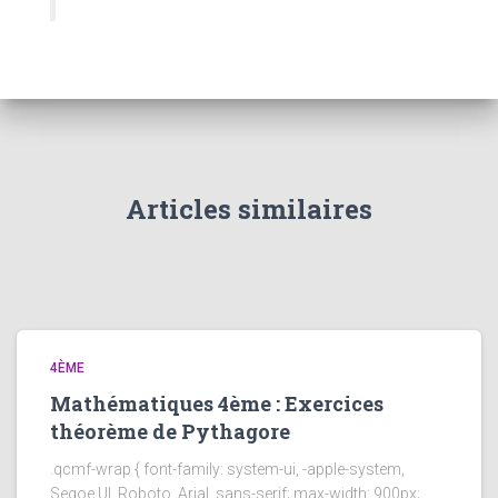
Articles similaires
4ÈME
Mathématiques 4ème : Exercices
théorème de Pythagore
.qcmf-wrap { font-family: system-ui, -apple-system,
Segoe UI, Roboto, Arial, sans-serif; max-width: 900px;