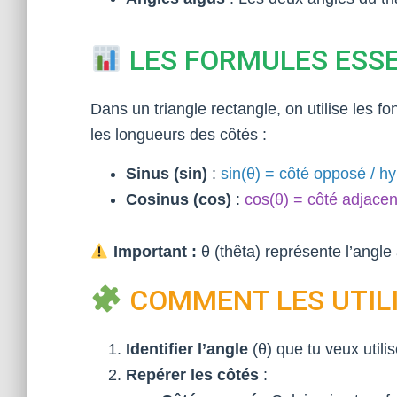
LES FORMULES ESS
Dans un triangle rectangle, on utilise les fo
les longueurs des côtés :
Sinus (sin)
:
sin(θ) = côté opposé / h
Cosinus (cos)
:
cos(θ) = côté adjacen
Important :
θ (thêta) représente l’angle 
COMMENT LES UTIL
Identifier l’angle
(θ) que tu veux utilis
Repérer les côtés
: