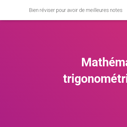
Bien réviser pour avoir de meilleures notes
Mathémat
trigonométri