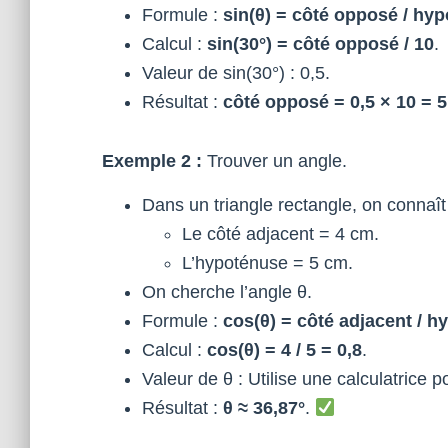
Formule :
sin(θ) = côté opposé / hy
Calcul :
sin(30°) = côté opposé / 10
.
Valeur de sin(30°) : 0,5.
Résultat :
côté opposé = 0,5 × 10 = 
Exemple 2 :
Trouver un angle.
Dans un triangle rectangle, on connaît
Le côté adjacent = 4 cm.
L’hypoténuse = 5 cm.
On cherche l’angle θ.
Formule :
cos(θ) = côté adjacent / 
Calcul :
cos(θ) = 4 / 5 = 0,8
.
Valeur de θ : Utilise une calculatrice p
Résultat :
θ ≈ 36,87°
.