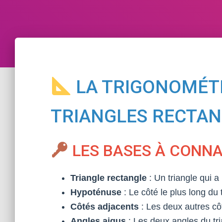
LA TRIGONOMÉTR
TRIANGLES RECTAN
LES BASES À CONN
Triangle rectangle
: Un triangle qui a
Hypoténuse
: Le côté le plus long du 
Côtés adjacents
: Les deux autres côt
Angles aigus
: Les deux angles du tria