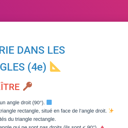
IE DANS LES
GLES (4e)
AÎTRE
 un angle droit (90°).
triangle rectangle, situé en face de l’angle droit.
és du triangle rectangle.
ngle qui ne sont pas droits (ils sont < 90°).