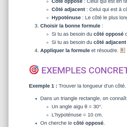
Côté opposé
: Celui qui est en f
Côté adjacent
: Celui qui est à c
Hypoténuse
: Le côté le plus lon
Choisir la bonne formule
:
Si tu as besoin du
côté opposé
o
Si tu as besoin du
côté adjacent
Appliquer la formule
et résoudre.
EXEMPLES CONCRE
Exemple 1 :
Trouver la longueur d’un côté.
Dans un triangle rectangle, on connaît
Un angle aigu θ = 30°.
L’hypoténuse = 10 cm.
On cherche le
côté opposé
.