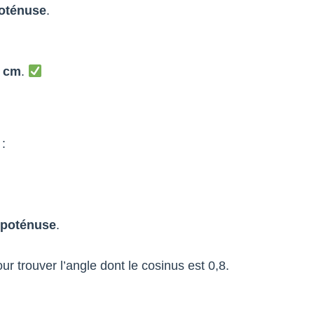
poténuse
.
5 cm
.
 :
hypoténuse
.
our trouver l’angle dont le cosinus est 0,8.