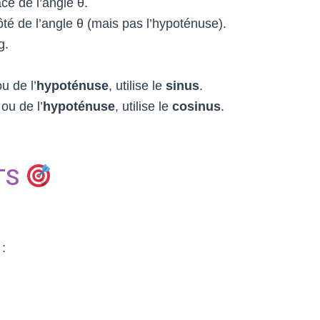
ace de l’angle θ.
ôté de l’angle θ (mais pas l’hypoténuse).
g.
u de l’
hypoténuse
, utilise le
sinus
.
ou de l’
hypoténuse
, utilise le
cosinus
.
TS
 :