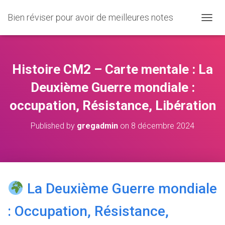
Bien réviser pour avoir de meilleures notes
O
U
V
R
I
Histoire CM2 – Carte mentale : La
R
/
Deuxième Guerre mondiale :
F
occupation, Résistance, Libération
E
R
M
Published by
gregadmin
on
8 décembre 2024
E
R
L
A
N
A
La Deuxième Guerre mondiale
V
I
: Occupation, Résistance,
G
A