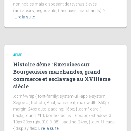
non nobles mais disposant de revenus élevés
(armateurs, négociants, banquiers, marchands). 2.
Lire la suite
4ÈME
Histoire 4ème : Exercices sur
Bourgeoisies marchandes, grand
commerce et esclavage au XVIIIème
siècle
.qcmf-wrap { font-family: system-ui, -apple-system,
Segoe UI, Roboto, Arial, sans-serif; max-width: 860px;
margin: 24px auto; padding: 16px; } .qcmf-card {
background: #fff; border-radius: 16px; box-shadow: 0
10px 30px rgba(0,0,0,.08); padding: 24px; } .qcmf-header
{ display:flex;
Lire la suite