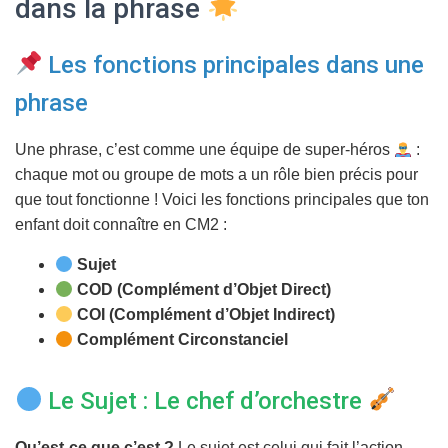
dans la phrase
T
I
O
Les fonctions principales dans une
N
phrase
Une phrase, c’est comme une équipe de super-héros
:
chaque mot ou groupe de mots a un rôle bien précis pour
que tout fonctionne ! Voici les fonctions principales que ton
enfant doit connaître en CM2 :
Sujet
COD (Complément d’Objet Direct)
COI (Complément d’Objet Indirect)
Complément Circonstanciel
Le Sujet : Le chef d’orchestre
Qu’est-ce que c’est ?
Le sujet est celui qui fait l’action