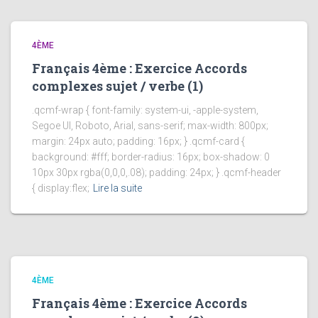
4ÈME
Français 4ème : Exercice Accords
complexes sujet / verbe (1)
.qcmf-wrap { font-family: system-ui, -apple-system,
Segoe UI, Roboto, Arial, sans-serif; max-width: 800px;
margin: 24px auto; padding: 16px; } .qcmf-card {
background: #fff; border-radius: 16px; box-shadow: 0
10px 30px rgba(0,0,0,.08); padding: 24px; } .qcmf-header
{ display:flex;
Lire la suite
4ÈME
Français 4ème : Exercice Accords