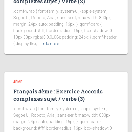
complexes sujet / verbe (2)
.qcmf-wrap { font-family: system-ui, -apple-system,
Segoe UI, Roboto, Arial, sans-serif; max-width: 800px;
margin: 24px auto; padding: 16px; } .qcmf-card {
background: #fff; border-radius: 16px; box-shadow: 0
10px 30px rgba(0,0,0,.08); padding: 24px; } .qcmf-header
{ display:flex;
Lire la suite
4ÈME
Français 4ème : Exercice Accords
complexes sujet / verbe (3)
.qcmf-wrap { font-family: system-ui, -apple-system,
Segoe UI, Roboto, Arial, sans-serif; max-width: 800px;
margin: 24px auto; padding: 16px; } .qcmf-card {
background: #fff; border-radius: 16px; box-shadow: 0