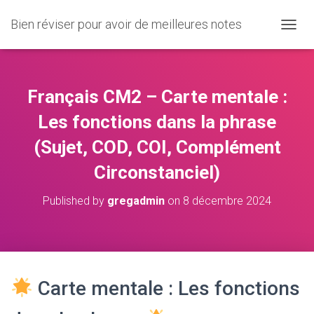
Bien réviser pour avoir de meilleures notes
O
U
V
R
I
Français CM2 – Carte mentale :
R
/
Les fonctions dans la phrase
F
(Sujet, COD, COI, Complément
E
R
Circonstanciel)
M
E
R
Published by
gregadmin
on
8 décembre 2024
L
A
N
A
V
I
Carte mentale : Les fonctions
G
A