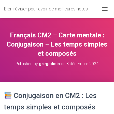
Bien réviser pour avoir de meilleures notes
O
U
V
R
I
Français CM2 – Carte mentale :
R
/
Conjugaison – Les temps simples
F
et composés
E
R
M
Published by
gregadmin
on
8 décembre 2024
E
R
L
A
N
A
Conjugaison en CM2 : Les
V
I
temps simples et composés
G
A