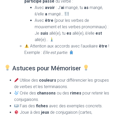
participe passé
du verbe :
Avec
avoir
: J’
ai
mangé, tu
as
mangé,
il/elle
a
mangé…
Avec
être
(pour les verbes de
mouvement et les verbes pronominaux) :
Je
suis
allé(e), tu
es
allé(e), il/elle
est
allé(e)…
Attention aux accords avec l’auxiliaire
être
!
Exemple :
Elle est partie.
Astuces pour Mémoriser
Utilise des
couleurs
pour différencier les groupes
de verbes et les terminaisons.
Crée des
chansons
ou des
rimes
pour retenir les
conjugaisons.
Fais des
fiches
avec des exemples concrets.
Joue à des
jeux
de conjugaison (cartes,