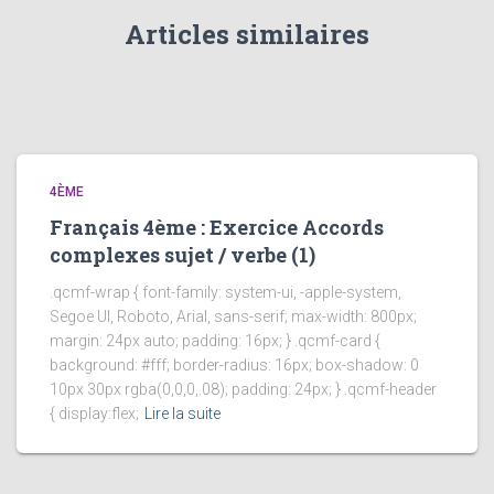
Articles similaires
4ÈME
Français 4ème : Exercice Accords
complexes sujet / verbe (1)
.qcmf-wrap { font-family: system-ui, -apple-system,
Segoe UI, Roboto, Arial, sans-serif; max-width: 800px;
margin: 24px auto; padding: 16px; } .qcmf-card {
background: #fff; border-radius: 16px; box-shadow: 0
10px 30px rgba(0,0,0,.08); padding: 24px; } .qcmf-header
{ display:flex;
Lire la suite