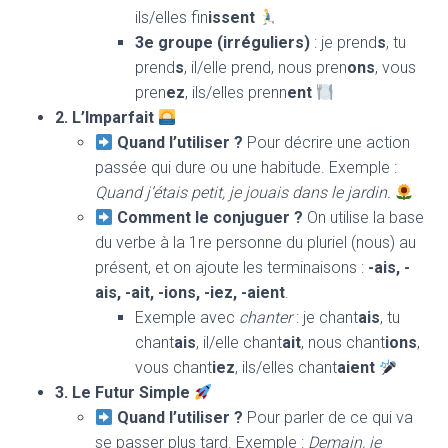
ils/elles fin
issent
3e groupe (irréguliers)
: je prend
s
, tu
prend
s
, il/elle prend, nous pren
ons
, vous
pren
ez
, ils/elles prenn
ent
2. L’Imparfait
Quand l’utiliser ?
Pour décrire une action
passée qui dure ou une habitude. Exemple :
Quand j’étais petit, je jouais dans le jardin.
Comment le conjuguer ?
On utilise la base
du verbe à la 1re personne du pluriel (nous) au
présent, et on ajoute les terminaisons :
-ais, -
ais, -ait, -ions, -iez, -aient
.
Exemple avec
chanter
: je chant
ais
, tu
chant
ais
, il/elle chant
ait
, nous chant
ions
,
vous chant
iez
, ils/elles chant
aient
3. Le Futur Simple
Quand l’utiliser ?
Pour parler de ce qui va
se passer plus tard. Exemple :
Demain, je