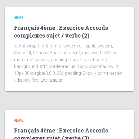
4ÈME
Français 4ème : Exercice Accords
complexes sujet / verbe (2)
.qcmf-wrap { font-family: system-ui, -apple-system,
Segoe UI, Roboto, Arial, sans-serif; max-width: 800px;
margin: 24px auto; padding: 16px; } .qcmf-card {
background: #fff; border-radius: 16px; box-shadow: 0
10px 30px rgba(0,0,0,.08); padding: 24px; } .qcmf-header
{ display:flex;
Lire la suite
4ÈME
Français 4ème : Exercice Accords
complexes sujet / verbe (3)