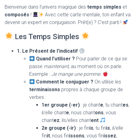
T
Bienvenue dans l’univers magique des
temps simples
et
I
O
composés
!
Avec cette carte mentale, ton enfant va
N
devenir un expert en conjugaison. Prêt(e) ? C’est parti !
Les Temps Simples
1. Le Présent de l’indicatif
Quand l’utiliser ?
Pour parler de ce qui se
passe
maintenant
, au moment où on parle.
Exemple :
Je mange une pomme.
Comment le conjuguer ?
On utilise les
terminaisons
propres à chaque groupe de
verbes :
1er groupe (-er)
: je chant
e
, tu chant
es
,
il/elle chant
e
, nous chant
ons
, vous
chant
ez
, ils/elles chant
ent
2e groupe (-ir)
: je fin
is
, tu fin
is
, il/elle
fin
it
, nous fin
issons
, vous fin
issez
,