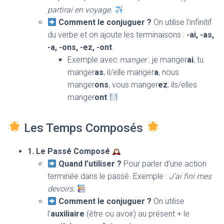
partirai en voyage.
Comment le conjuguer ?
On utilise l’infinitif
du verbe et on ajoute les terminaisons :
-ai, -as,
-a, -ons, -ez, -ont
.
Exemple avec
manger
: je manger
ai
, tu
manger
as
, il/elle manger
a
, nous
manger
ons
, vous manger
ez
, ils/elles
manger
ont
Les Temps Composés
1. Le Passé Composé
Quand l’utiliser ?
Pour parler d’une action
terminée dans le passé. Exemple :
J’ai fini mes
devoirs.
Comment le conjuguer ?
On utilise
l’
auxiliaire
(être ou avoir) au présent + le