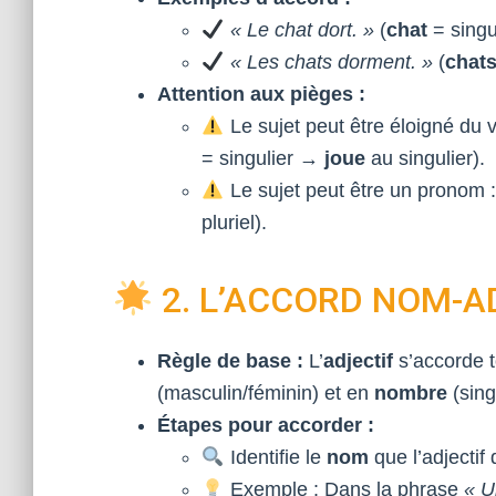
« Le chat dort. »
(
chat
= singu
« Les chats dorment. »
(
chat
Attention aux pièges :
Le sujet peut être éloigné du 
= singulier →
joue
au singulier).
Le sujet peut être un pronom 
pluriel).
2. L’ACCORD NOM-A
Règle de base :
L’
adjectif
s’accorde t
(masculin/féminin) et en
nombre
(singu
Étapes pour accorder :
Identifie le
nom
que l’adjectif q
Exemple : Dans la phrase
« U