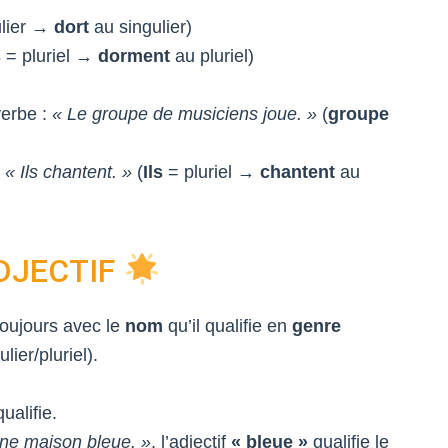
lier →
dort
au singulier)
s
= pluriel →
dorment
au pluriel)
verbe :
« Le groupe de musiciens joue. »
(
groupe
:
« Ils chantent. »
(
Ils
= pluriel →
chantent
au
DJECTIF
oujours avec le
nom
qu’il qualifie en
genre
lier/pluriel).
ualifie.
ne maison bleue. »
, l’adjectif
« bleue »
qualifie le