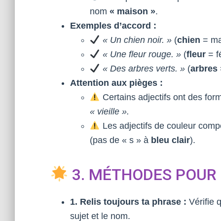
nom
« maison »
.
Exemples d’accord :
« Un chien noir. »
(
chien
= ma
« Une fleur rouge. »
(
fleur
= f
« Des arbres verts. »
(
arbres
Attention aux pièges :
Certains adjectifs ont des form
« vieille ».
Les adjectifs de couleur comp
(pas de « s » à
bleu clair
).
3. MÉTHODES POUR
1. Relis toujours ta phrase :
Vérifie q
sujet et le nom.