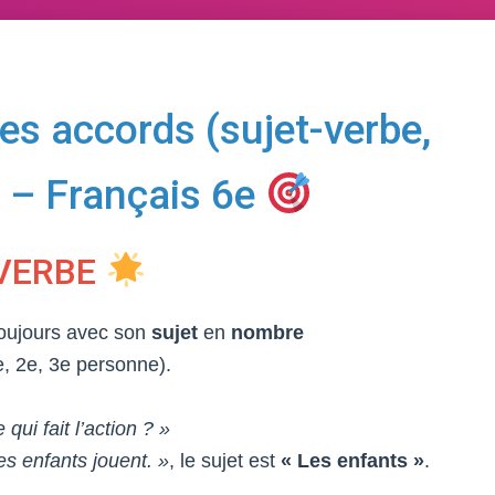
es accords (sujet-verbe,
 – Français 6e
-VERBE
oujours avec son
sujet
en
nombre
, 2e, 3e personne).
 qui fait l’action ? »
es enfants jouent. »
, le sujet est
« Les enfants »
.