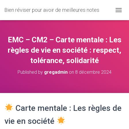
Bien réviser pour avoir de meilleures notes
O
U
V
R
I
EMC – CM2 – Carte mentale : Les
R
/
règles de vie en société : respect,
F
tolérance, solidarité
E
R
M
Published by
gregadmin
on
8 décembre 2024
E
R
L
A
N
A
Carte mentale : Les règles de
V
I
vie en société
G
A