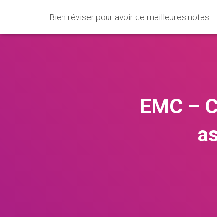
Bien réviser pour avoir de meilleures notes
EMC – CM
as