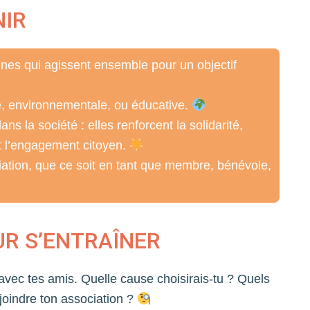
NIR
nes qui agissent ensemble pour un objectif
tive, environnementale, ou éducative.
ns la société : elles renforcent la solidarité,
t l’engagement citoyen.
iation, que ce soit en tant que membre, bénévole,
UR S’ENTRAÎNER
avec tes amis. Quelle cause choisirais-tu ? Quels
rejoindre ton association ?