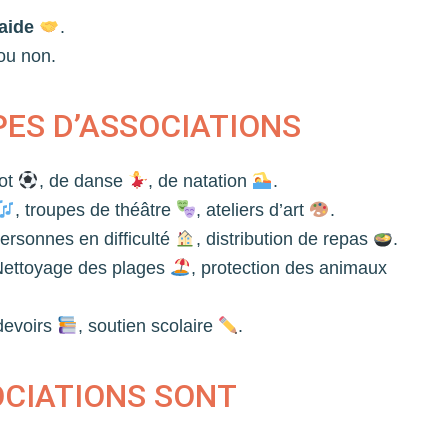
aide
.
 ou non.
PES D’ASSOCIATIONS
oot
, de danse
, de natation
.
, troupes de théâtre
, ateliers d’art
.
ersonnes en difficulté
, distribution de repas
.
ettoyage des plages
, protection des animaux
devoirs
, soutien scolaire
.
CIATIONS SONT