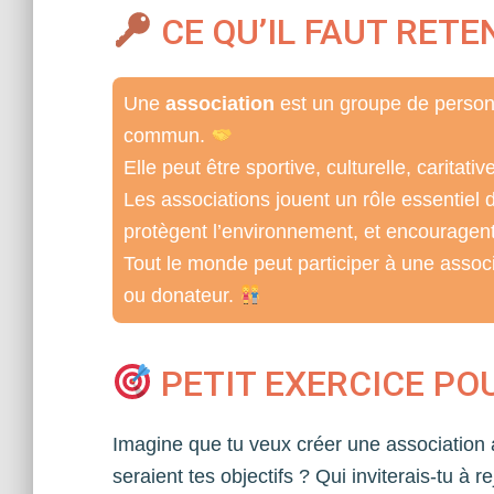
CE QU’IL FAUT RETE
Une
association
est un groupe de person
commun.
Elle peut être sportive, culturelle, carita
Les associations jouent un rôle essentiel da
protègent l’environnement, et encouragen
Tout le monde peut participer à une assoc
ou donateur.
PETIT EXERCICE PO
Imagine que tu veux créer une association 
seraient tes objectifs ? Qui inviterais-tu à 