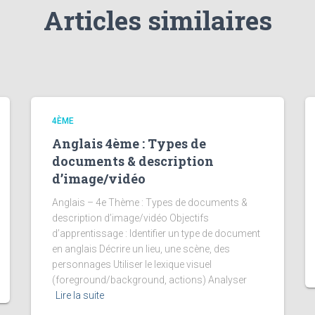
Articles similaires
4ÈME
Anglais 4ème : Types de
documents & description
d’image/vidéo
Anglais – 4e Thème : Types de documents &
description d’image/vidéo Objectifs
d’apprentissage : Identifier un type de document
en anglais Décrire un lieu, une scène, des
personnages Utiliser le lexique visuel
(foreground/background, actions) Analyser
Lire la suite