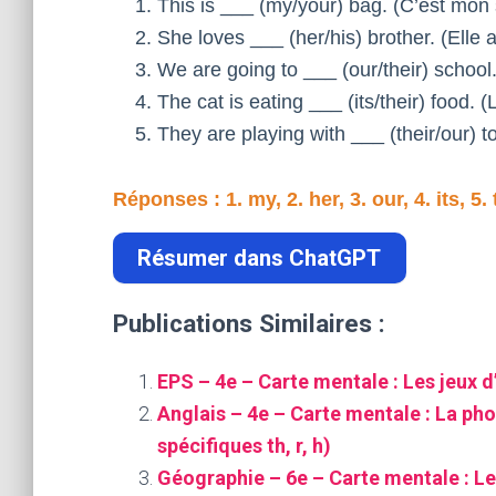
This is ___ (my/your) bag. (C’est mon 
She loves ___ (her/his) brother. (Elle 
We are going to ___ (our/their) school.
The cat is eating ___ (its/their) food. 
They are playing with ___ (their/our) to
Réponses : 1. my, 2. her, 3. our, 4. its, 5. 
Résumer dans ChatGPT
Publications Similaires :
EPS – 4e – Carte mentale : Les jeux d
Anglais – 4e – Carte mentale : La ph
spécifiques th, r, h)
Géographie – 6e – Carte mentale : Le