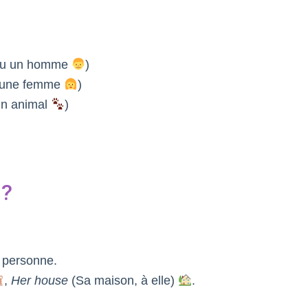
 ou un homme
)
ou une femme
)
un animal
)
 ?
a personne.
,
Her house
(Sa maison, à elle)
.