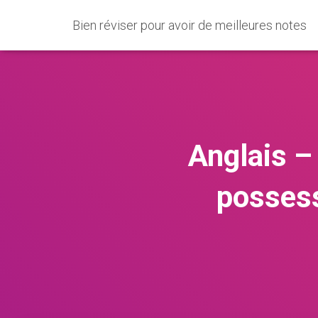
Bien réviser pour avoir de meilleures notes
Anglais –
possessi