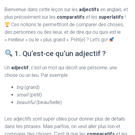
T
I
Bienvenue dans cette leçon sur les
adjectifs
en anglais, et
O
plus précisément sur les
comparatifs
et les
superlatifs
!
N
Ces notions te permettront de comparer des choses,
des personnes ou des lieux, et de dire qui ou quoi est le
« meilleur » ou le « plus grand ». Prêt(e) ? Let’s go!
1. Qu’est-ce qu’un adjectif ?
Un
adjectif
, c’est un mot qui décrit une personne, une
chose ou un lieu. Par exemple :
big
(grand)
small
(petit)
beautiful
(beau/belle)
Les adjectifs sont super utiles pour donner plus de détails
dans tes phrases. Mais parfois, on veut aller plus loin et
comparer des choses. C’est là que les
comparatifs
et les