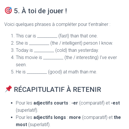
5. À toi de jouer !
Voici quelques phrases à compléter pour t’entraîner :
This car is __________ (fast) than that one.
She is __________ (the / intelligent) person I know.
Today is __________ (cold) than yesterday.
This movie is __________ (the / interesting) I’ve ever
seen.
He is __________ (good) at math than me.
RÉCAPITULATIF À RETENIR
Pour les
adjectifs courts
:
-er
(comparatif) et
-est
(superlatif).
Pour les
adjectifs longs
:
more
(comparatif) et
the
most
(superlatif).