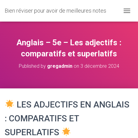
Bien réviser pour avoir de meilleures notes
O
U
V
R
I
Anglais – 5e – Les adjectifs :
R
/
comparatifs et superlatifs
F
E
Published by
gregadmin
on
3 décembre 2024
R
M
E
R
L
A
LES ADJECTIFS EN ANGLAIS
N
A
V
: COMPARATIFS ET
I
G
SUPERLATIFS
A