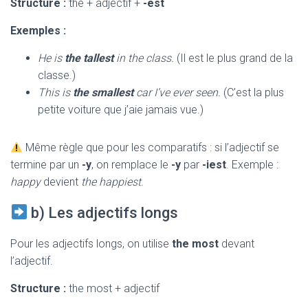
Structure :
the + adjectif +
-est
Exemples :
He is
the tallest
in the class.
(Il est le plus grand de la
classe.)
This is
the smallest
car I’ve ever seen.
(C’est la plus
petite voiture que j’aie jamais vue.)
Même règle que pour les comparatifs : si l’adjectif se
termine par un
-y
, on remplace le
-y
par
-iest
. Exemple :
happy
devient
the happiest
.
b) Les adjectifs longs
Pour les adjectifs longs, on utilise
the most
devant
l’adjectif.
Structure :
the most + adjectif