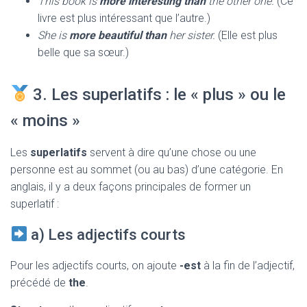
This book is
more interesting than
the other one.
(Ce
livre est plus intéressant que l’autre.)
She is
more beautiful than
her sister.
(Elle est plus
belle que sa sœur.)
3. Les superlatifs : le « plus » ou le
« moins »
Les
superlatifs
servent à dire qu’une chose ou une
personne est au sommet (ou au bas) d’une catégorie. En
anglais, il y a deux façons principales de former un
superlatif :
a) Les adjectifs courts
Pour les adjectifs courts, on ajoute
-est
à la fin de l’adjectif,
précédé de
the
.