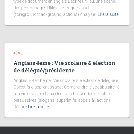
type de document en anglais Décrire un lieu, une scène,
des personnages Utiliser le lexique visuel
(foreground/background, actions) Analyser
Lire la suite
4ÈME
Anglais 4ème : Vie scolaire & élection
de délégué/présidente
Anglais – 4e Thème : Vie scolaire & élection de délégué·e
Objectifs d’apprentissage : Comprendre le vocabulaire lié
à la vie scolaire et aux élections Utiliser des structures
persuasives (slogans, superlatifs, appels à l’action)
Décrire
Lire la suite