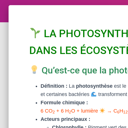
LA PHOTOSYNTHÈ
DANS LES ÉCOSYS
Qu’est-ce que la pho
Définition :
La
photosynthèse
est le
et certaines bactéries
transforment
Formule chimique :
6 CO
+ 6 H
O + lumière
→ C
H
2
2
6
12
Acteurs principaux :
Chlorophylle :
Pigment vert des 