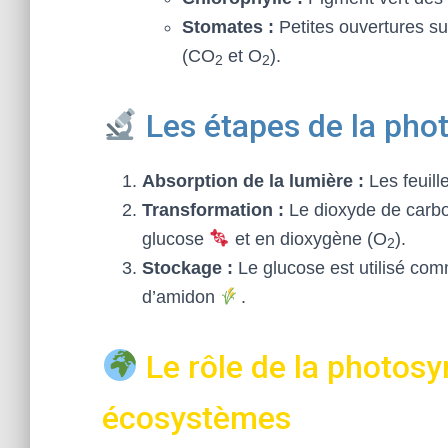
Stomates :
Petites ouvertures su
(CO
et O
).
2
2
Les étapes de la pho
Absorption de la lumière :
Les feuill
Transformation :
Le dioxyde de carb
glucose
et en dioxygène (O
).
2
Stockage :
Le glucose est utilisé co
d’amidon
.
Le rôle de la photosy
écosystèmes