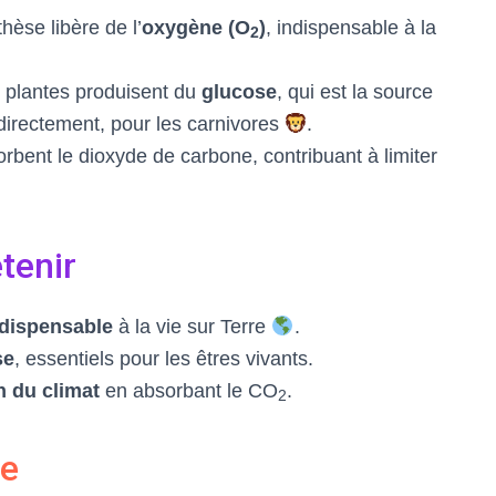
èse libère de l’
oxygène (O
)
, indispensable à la
2
 plantes produisent du
glucose
, qui est la source
directement, pour les carnivores
.
rbent le dioxyde de carbone, contribuant à limiter
tenir
ndispensable
à la vie sur Terre
.
se
, essentiels pour les êtres vivants.
n du climat
en absorbant le CO
.
2
le