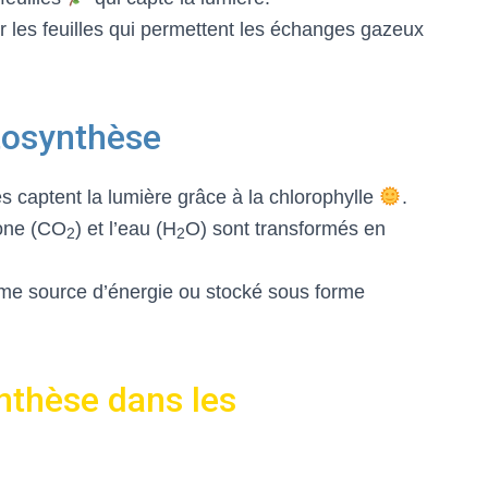
r les feuilles qui permettent les échanges gazeux
tosynthèse
es captent la lumière grâce à la chlorophylle
.
one (CO
) et l’eau (H
O) sont transformés en
2
2
mme source d’énergie ou stocké sous forme
nthèse dans les