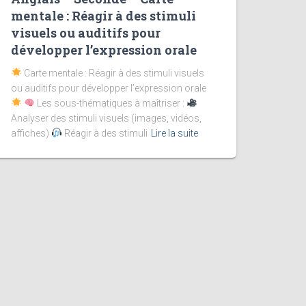
mentale : Réagir à des stimuli
visuels ou auditifs pour
développer l’expression orale
Carte mentale : Réagir à des stimuli visuels
ou auditifs pour développer l’expression orale
Les sous-thématiques à maîtriser :
Analyser des stimuli visuels (images, vidéos,
affiches)
Réagir à des stimuli
Lire la suite