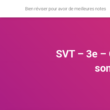
Bien réviser pour avoir de meilleures notes
SVT – 3e – 
son