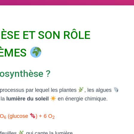
SE ET SON RÔLE
TÈMES
tosynthèse ?
 processus par lequel les plantes
, les algues
 la
lumière du soleil
en énergie chimique.
O
(glucose
) + 6 O
6
2
feuilles
qui capte la lumière.