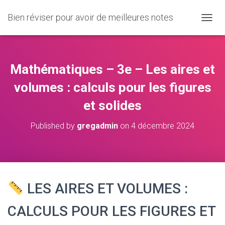
Bien réviser pour avoir de meilleures notes
O
U
V
R
I
Mathématiques – 3e – Les aires et
R
/
volumes : calculs pour les figures
F
et solides
E
R
M
Published by
gregadmin
on
4 décembre 2024
E
R
L
A
N
A
LES AIRES ET VOLUMES :
V
I
CALCULS POUR LES FIGURES ET
G
A