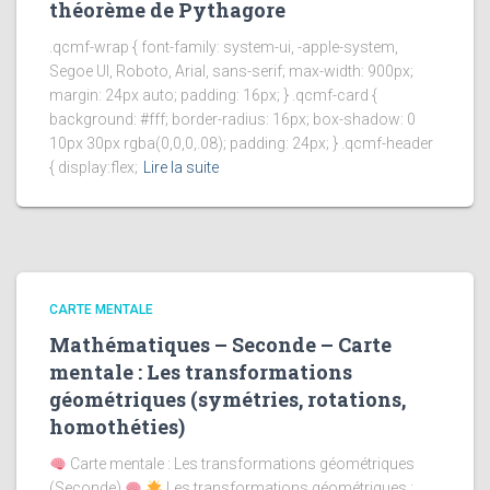
théorème de Pythagore
.qcmf-wrap { font-family: system-ui, -apple-system,
Segoe UI, Roboto, Arial, sans-serif; max-width: 900px;
margin: 24px auto; padding: 16px; } .qcmf-card {
background: #fff; border-radius: 16px; box-shadow: 0
10px 30px rgba(0,0,0,.08); padding: 24px; } .qcmf-header
{ display:flex;
Lire la suite
CARTE MENTALE
Mathématiques – Seconde – Carte
mentale : Les transformations
géométriques (symétries, rotations,
homothéties)
Carte mentale : Les transformations géométriques
(Seconde)
Les transformations géométriques :