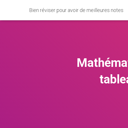
Bien réviser pour avoir de meilleures notes
Mathémati
table