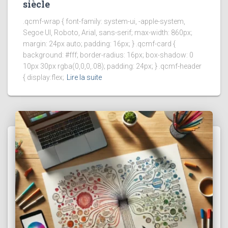
siècle
.qcmf-wrap { font-family: system-ui, -apple-system,
Segoe UI, Roboto, Arial, sans-serif; max-width: 860px;
margin: 24px auto; padding: 16px; } .qcmf-card {
background: #fff; border-radius: 16px; box-shadow: 0
10px 30px rgba(0,0,0,.08); padding: 24px; } .qcmf-header
{ display:flex;
Lire la suite