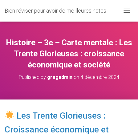
Bien réviser pour avoir de meilleures notes
O
U
V
R
I
Histoire – 3e – Carte mentale : Les
R
/
Trente Glorieuses : croissance
F
économique et société
E
R
M
Published by
gregadmin
on
4 décembre 2024
E
R
L
A
N
A
Les Trente Glorieuses :
V
I
Croissance économique et
G
A