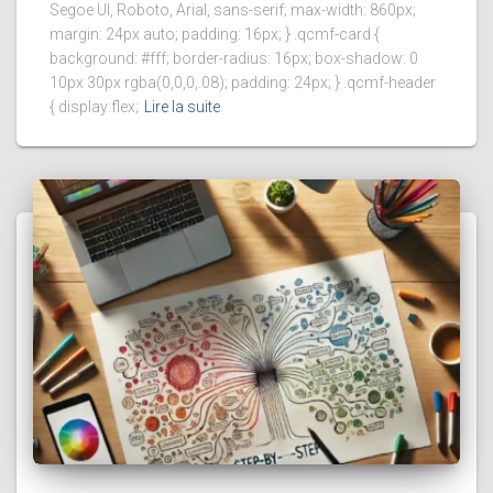
Segoe UI, Roboto, Arial, sans-serif; max-width: 860px;
margin: 24px auto; padding: 16px; } .qcmf-card {
background: #fff; border-radius: 16px; box-shadow: 0
10px 30px rgba(0,0,0,.08); padding: 24px; } .qcmf-header
{ display:flex;
Lire la suite