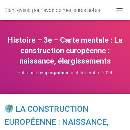
Bien réviser pour avoir de meilleures notes
O
U
V
R
I
Histoire – 3e – Carte mentale : La
R
/
construction européenne :
F
naissance, élargissements
E
R
M
Published by
gregadmin
on
4 décembre 2024
E
R
L
A
N
A
LA CONSTRUCTION
V
I
EUROPÉENNE : NAISSANCE,
G
A