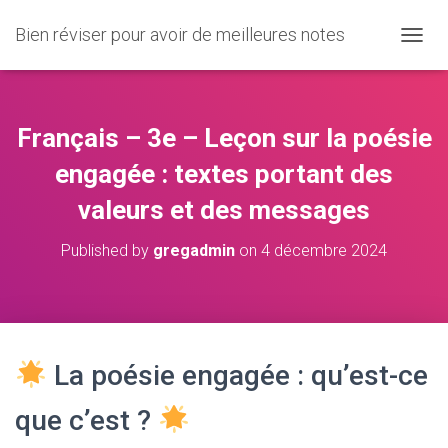
Bien réviser pour avoir de meilleures notes
O
U
V
R
I
Français – 3e – Leçon sur la poésie
R
/
engagée : textes portant des
F
valeurs et des messages
E
R
M
Published by
gregadmin
on
4 décembre 2024
E
R
L
A
N
A
La poésie engagée : qu’est-ce
V
I
que c’est ?
G
A