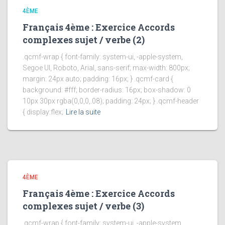
4ÈME
Français 4ème : Exercice Accords
complexes sujet / verbe (2)
.qcmf-wrap { font-family: system-ui, -apple-system,
Segoe UI, Roboto, Arial, sans-serif; max-width: 800px;
margin: 24px auto; padding: 16px; } .qcmf-card {
background: #fff; border-radius: 16px; box-shadow: 0
10px 30px rgba(0,0,0,.08); padding: 24px; } .qcmf-header
{ display:flex;
Lire la suite
4ÈME
Français 4ème : Exercice Accords
complexes sujet / verbe (3)
.qcmf-wrap { font-family: system-ui, -apple-system,