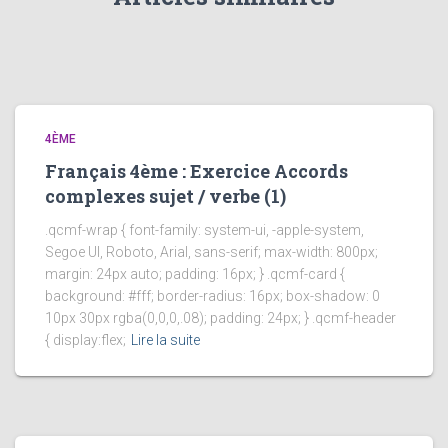
4ÈME
Français 4ème : Exercice Accords
complexes sujet / verbe (1)
.qcmf-wrap { font-family: system-ui, -apple-system,
Segoe UI, Roboto, Arial, sans-serif; max-width: 800px;
margin: 24px auto; padding: 16px; } .qcmf-card {
background: #fff; border-radius: 16px; box-shadow: 0
10px 30px rgba(0,0,0,.08); padding: 24px; } .qcmf-header
{ display:flex;
Lire la suite